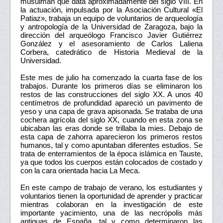
musulmán que data aproximadamente del siglo VIII. En
la actuación, impulsada por la Asociación Cultural «El
Patiaz», trabaja un equipo de voluntarios de arqueología
y antropología de la Universidad de Zaragoza, bajo la
dirección del arqueólogo Francisco Javier Gutiérrez
González y el asesoramiento de Carlos Laliena
Corbera, catedrático de Historia Medieval de la
Universidad.
Este mes de julio ha comenzado la cuarta fase de los
trabajos. Durante los primeros días se eliminaron los
restos de las construcciones del siglo XX. A unos 40
centímetros de profundidad apareció un pavimento de
yeso y una capa de grava apisonada. Se trataba de una
cochera agrícola del siglo XX, cuando en esta zona se
ubicaban las eras donde se trillaba la mies. Debajo de
esta capa de zahorra aparecieron los primeros restos
humanos, tal y como apuntaban diferentes estudios. Se
trata de enterramientos de la época islámica en Tauste,
ya que todos los cuerpos están colocados de costado y
con la cara orientada hacia La Meca.
En este campo de trabajo de verano, los estudiantes y
voluntarios tienen la oportunidad de aprender y practicar
mientras colaboran en la investigación de este
importante yacimiento, una de las necrópolis más
antiguas de España, tal y como determinaron las