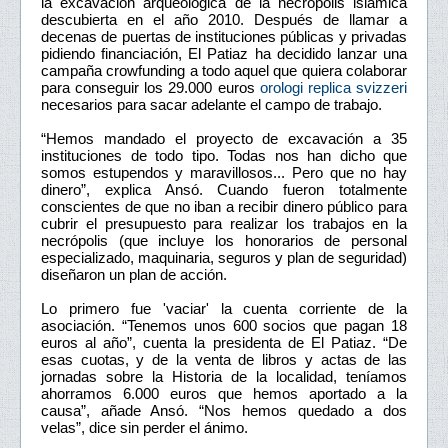
la excavación arqueológica de la necrópolis islámica
descubierta en el año 2010. Después de llamar a
decenas de puertas de instituciones públicas y privadas
pidiendo financiación, El Patiaz ha decidido lanzar una
campaña crowfunding a todo aquel que quiera colaborar
para conseguir los 29.000 euros
orologi replica svizzeri
necesarios para sacar adelante el campo de trabajo.
“Hemos mandado el proyecto de excavación a 35
instituciones de todo tipo. Todas nos han dicho que
somos estupendos y maravillosos... Pero que no hay
dinero”, explica Ansó. Cuando fueron totalmente
conscientes de que no iban a recibir dinero público para
cubrir el presupuesto para realizar los trabajos en la
necrópolis (que incluye los honorarios de personal
especializado, maquinaria, seguros y plan de seguridad)
diseñaron un plan de acción.
Lo primero fue 'vaciar' la cuenta corriente de la
asociación. “Tenemos unos 600 socios que pagan 18
euros al año”, cuenta la presidenta de El Patiaz. “De
esas cuotas, y de la venta de libros y actas de las
jornadas sobre la Historia de la localidad, teníamos
ahorramos 6.000 euros que hemos aportado a la
causa”, añade Ansó. “Nos hemos quedado a dos
velas”, dice sin perder el ánimo.