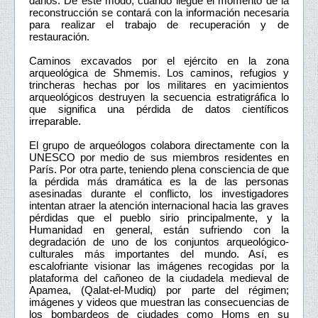
daños. De este modo, cuando llegue el momento de la
reconstrucción se contará con la información necesaria
para realizar el trabajo de recuperación y de
restauración.
Caminos excavados por el ejército en la zona
arqueológica de Shmemis. Los caminos, refugios y
trincheras hechas por los militares en yacimientos
arqueológicos destruyen la secuencia estratigráfica lo
que significa una pérdida de datos científicos
irreparable.
El grupo de arqueólogos colabora directamente con la
UNESCO por medio de sus miembros residentes en
París. Por otra parte, teniendo plena consciencia de que
la pérdida más dramática es la de las personas
asesinadas durante el conflicto, los investigadores
intentan atraer la atención internacional hacia las graves
pérdidas que el pueblo sirio principalmente, y la
Humanidad en general, están sufriendo con la
degradación de uno de los conjuntos arqueológico-
culturales más importantes del mundo. Así, es
escalofriante visionar las imágenes recogidas por la
plataforma del cañoneo de la ciudadela medieval de
Apamea, (Qalat-el-Mudiq) por parte del régimen;
imágenes y videos que muestran las consecuencias de
los bombardeos de ciudades como Homs en su