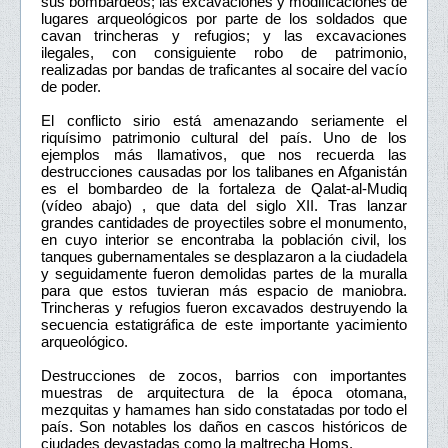
sus bombardeos; las excavaciones y modificaciones de
lugares arqueológicos por parte de los soldados que
cavan trincheras y refugios; y las excavaciones
ilegales, con consiguiente robo de patrimonio,
realizadas por bandas de traficantes al socaire del vacío
de poder.
El conflicto sirio está amenazando seriamente el
riquísimo patrimonio cultural del país. Uno de los
ejemplos más llamativos, que nos recuerda las
destrucciones causadas por los talibanes en Afganistán
es el bombardeo de la fortaleza de Qalat-al-Mudiq
(vídeo abajo) , que data del siglo XII. Tras lanzar
grandes cantidades de proyectiles sobre el monumento,
en cuyo interior se encontraba la población civil, los
tanques gubernamentales se desplazaron a la ciudadela
y seguidamente fueron demolidas partes de la muralla
para que estos tuvieran más espacio de maniobra.
Trincheras y refugios fueron excavados destruyendo la
secuencia estatigráfica de este importante yacimiento
arqueológico.
Destrucciones de zocos, barrios con importantes
muestras de arquitectura de la época otomana,
mezquitas y hamames han sido constatadas por todo el
país. Son notables los daños en cascos históricos de
ciudades devastadas como la maltrecha Homs.