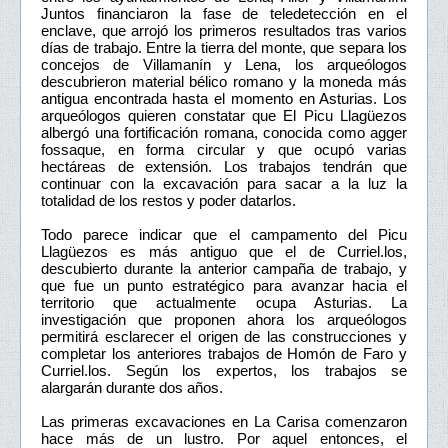
Juntos financiaron la fase de teledetección en el
enclave, que arrojó los primeros resultados tras varios
días de trabajo. Entre la tierra del monte, que separa los
concejos de Villamanín y Lena, los arqueólogos
descubrieron material bélico romano y la moneda más
antigua encontrada hasta el momento en Asturias. Los
arqueólogos quieren constatar que El Picu Llagüezos
albergó una fortificación romana, conocida como agger
fossaque, en forma circular y que ocupó varias
hectáreas de extensión. Los trabajos tendrán que
continuar con la excavación para sacar a la luz la
totalidad de los restos y poder datarlos.
Todo parece indicar que el campamento del Picu
Llagüezos es más antiguo que el de Curriel.los,
descubierto durante la anterior campaña de trabajo, y
que fue un punto estratégico para avanzar hacia el
territorio que actualmente ocupa Asturias. La
investigación que proponen ahora los arqueólogos
permitirá esclarecer el origen de las construcciones y
completar los anteriores trabajos de Homón de Faro y
Curriel.los. Según los expertos, los trabajos se
alargarán durante dos años.
Las primeras excavaciones en La Carisa comenzaron
hace más de un lustro. Por aquel entonces, el