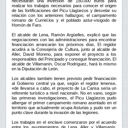
necesitarán una inversión de 150.000 euros para
realizar los trabajos necesarios para conocer el origen
de las fortificaciones del Picu Llagüezos y desvelar su
relación con los anteriores hallazgos; el campamento
romano de Curriel.los y el poblado astur-visigodo de
Homón de Faro.
El alcalde de Lena, Ramón Argüelles, explicó que las
negociaciones con las administraciones para encontrar
financiación arrancarán los próximos días. El regidor
acudirá a la Consejería de Cultura, junto al alcalde de
Aller, David Moreno, para exponer el proyecto a los
responsables del Principado y conseguir financiación. El
alcalde de Villamanín, Oscar Rodríguez, hará lo mismo
en la Diputación de León.
Los alcaldes también tienen previsto pedir financiación
al Gobierno central ya que, según el regidor lenense,
«de llevarse a cabo, el proyecto de La Carisa sería un
referente turístico a nivel nacional». No en vano, según
las primeras investigaciones, el Picu Llagüezos pudo
albergar el primer campamento romano asentado en el
territorio que actualmente ocupa Asturias y pudo ser un
punto clave durante la invasión de las legiones.
Los trabajos en el enclave comenzaron por el acuerdo
entre los ayuntamientos de Lena, Aller y Villamanín.