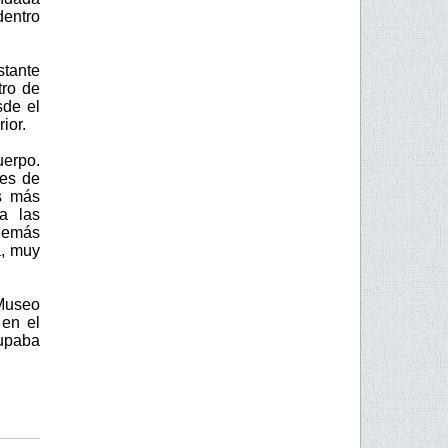
dentro
stante
tro de
sde el
ior.
uerpo.
nes de
as más
a las
Además
a, muy
 Museo
en el
cupaba