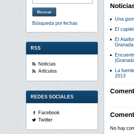
Noticia
Una gorr
Búsqueda por fechas
El capite
El Ataif
Granada
RSS
Encuentr
(Granada
Noticias
La fuent
Artículos
2013
Comenta
REDES SOCIALES
Facebook
Coment
Twitter
No hay com