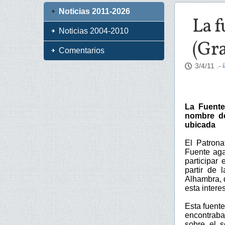
Noticias 2011-2026
La f
Noticias 2004-2010
(Gr
Comentarios
3/4/11
.-
La Fuente
nombre de
ubicada
El Patrona
Fuente aga
participar
partir de 
Alhambra, 
esta intere
Esta fuent
encontraba
sobre el s