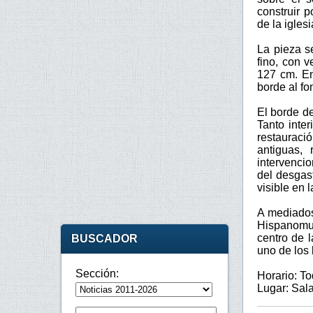
construir 
de la igles
La pieza s
fino, con 
127 cm. En
borde al fo
El borde d
Tanto inter
restauraci
antiguas, 
intervenci
del desgas
visible en l
A mediados
Hispanomu
centro de 
BUSCADOR
uno de los 
Sección:
Horario: To
Lugar: Sala