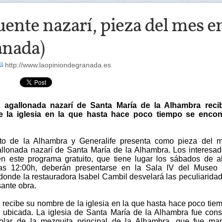
uente nazarí, pieza del mes 
anada)
http://www.laopiniondegranada.es
 agallonada nazarí de Santa María de la Alhambra reci
 la iglesia en la que hasta hace poco tiempo se encon
to de la Alhambra y Generalife presenta como pieza del m
llonada nazarí de Santa María de la Alhambra. Los interesa
 en este programa gratuito, que tiene lugar los sábados de ab
las 12:00h, deberán presentarse en la Sala IV del Museo 
donde la restauradora Isabel Cambil desvelará las peculiarida
sante obra.
e recibe su nombre de la iglesia en la que hasta hace poco tie
 ubicada. La iglesia de Santa María de la Alhambra fue cons
olar de la mezquita principal de la Alhambra, que fue ma