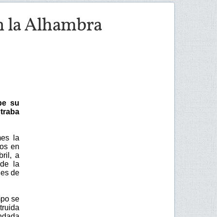
en la Alhambra
be su
traba
es la
dos en
ril, a
de la
des de
mpo se
truida
ndada