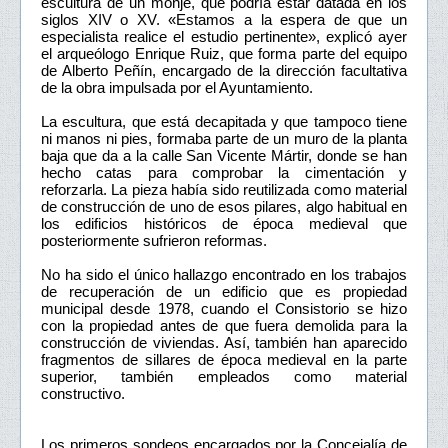
escultura de un monje, que podría estar datada en los
siglos XIV o XV. «Estamos a la espera de que un
especialista realice el estudio pertinente», explicó ayer
el arqueólogo Enrique Ruiz, que forma parte del equipo
de Alberto Peñín, encargado de la dirección facultativa
de la obra impulsada por el Ayuntamiento.
La escultura, que está decapitada y que tampoco tiene
ni manos ni pies, formaba parte de un muro de la planta
baja que da a la calle San Vicente Mártir, donde se han
hecho catas para comprobar la cimentación y
reforzarla. La pieza había sido reutilizada como material
de construcción de uno de esos pilares, algo habitual en
los edificios históricos de época medieval que
posteriormente sufrieron reformas.
No ha sido el único hallazgo encontrado en los trabajos
de recuperación de un edificio que es propiedad
municipal desde 1978, cuando el Consistorio se hizo
con la propiedad antes de que fuera demolida para la
construcción de viviendas. Así, también han aparecido
fragmentos de sillares de época medieval en la parte
superior, también empleados como material
constructivo.
Los primeros sondeos encargados por la Concejalía de