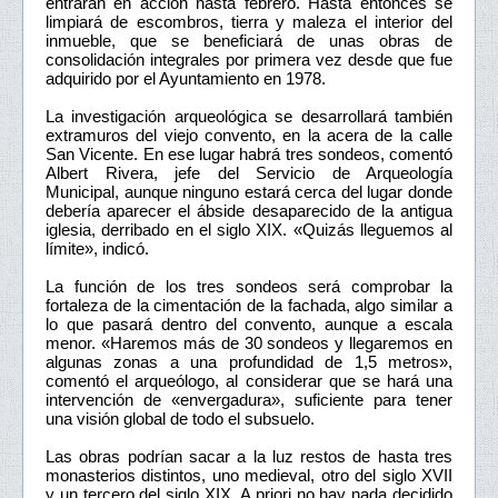
entrarán en acción hasta febrero. Hasta entonces se
limpiará de escombros, tierra y maleza el interior del
inmueble, que se beneficiará de unas obras de
consolidación integrales por primera vez desde que fue
adquirido por el Ayuntamiento en 1978.
La investigación arqueológica se desarrollará también
extramuros del viejo convento, en la acera de la calle
San Vicente. En ese lugar habrá tres sondeos, comentó
Albert Rivera, jefe del Servicio de Arqueología
Municipal, aunque ninguno estará cerca del lugar donde
debería aparecer el ábside desaparecido de la antigua
iglesia, derribado en el siglo XIX. «Quizás lleguemos al
límite», indicó.
La función de los tres sondeos será comprobar la
fortaleza de la cimentación de la fachada, algo similar a
lo que pasará dentro del convento, aunque a escala
menor. «Haremos más de 30 sondeos y llegaremos en
algunas zonas a una profundidad de 1,5 metros»,
comentó el arqueólogo, al considerar que se hará una
intervención de «envergadura», suficiente para tener
una visión global de todo el subsuelo.
Las obras podrían sacar a la luz restos de hasta tres
monasterios distintos, uno medieval, otro del siglo XVII
y un tercero del siglo XIX. A priori no hay nada decidido