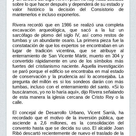
sobre lo que hacer después y dependerá de su estado y
valor histórico la decisión del Consistorio de
mantenerlos e incluso exponerlos.
Rivera recordó que en 1986 se realizó una completa
excavación arqueológica, que sacó a la luz un
sarcófago de plomo del siglo IV, así como restos de
tumbas y un abundante osario. La primera pieza fue la
constatación de que los expertos se encontraban en un
lugar de tradición vicentina, que se atribuye al
enterramiento de San Vicente Mártir, muerto en 304 y
convertido rápidamente en uno de los símbolos más
fuertes del cristianismo naciente. Aquella investigación
se paró porque el edificio se encontraba en mal estado
de conservación y la prudencia así lo aconsejaba. La
pregunta del millón es si los sondeos darán con más
tumbas, incluso con el enterramiento del santo. «Si lo
buscáramos, yo no lo haría aquí», dijo Rivera señalando
de esta manera la iglesia cercana de Cristo Rey o la
calle.
El concejal de Desarrollo Urbano, Vicent Sarrià, ha
recordado que el motivo de la inversión pública, que
asciende a 2,6 millones, es la consolidación del
convento hasta que se decida su uso. El alcalde Joan
Ribó descartó recientemente de nuevo el traslado de la