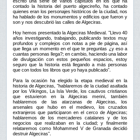
escrito una serie de varios capítulos en los que ha
contado la historia del puerto algecireño, ha contado
quienes eran los personajes históricos de la ciudad, nos
ha hablado de los monumentos y edificios que fueron y
son y nos descubrió las calles de Algeciras.
Hoy hemos presentado la Algeciras Medieval. "Llevo 40
años investigando, trabajando, publicando textos muy
profundos y complejos con notas a pie de página, así
que llega un momento en el que te preguntas ¿y eso a
cuantas personas llega?; en cambio, haciendo una labor
de divulgación con estos pequeños espacios, estoy
seguro que la historia está llegando a más personas
que con todos los libros que yo haya publicado".
Para la ocasión ha elegido la etapa medieval en la
historia de Algeciras, "hablaremos de la ciudad asaltada
por los Vikingos, La Isla Verde, los cautivos cristianos
que estuvieron en la Algeciras meriní, también
hablaremos de las atarzanas de Algeciras, los
arsenales que hubo en el medievo, los cruzados
extranjeros que participaron en el cerco de Algeciras;
hablaremos de los mercaderes catalanes y de los
negocios que realizaban en la ciudad; y finalmente
relataremos como Mohammed V de Granada decidió
destruir Algeciras".