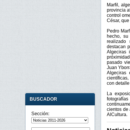
Marfil, al
provincia a
control ome
César, que 
Pedro Marf
hecho, su 
realizado
destacan p
Algeciras 
próximidad
pasado vie
Juan Yborra
Algeciras 
científicas
con detalle
La exposi
fotografía
BUSCADOR
continuame
cientos de
Sección:
AlCultura.