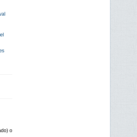
val
el
es
ado) o