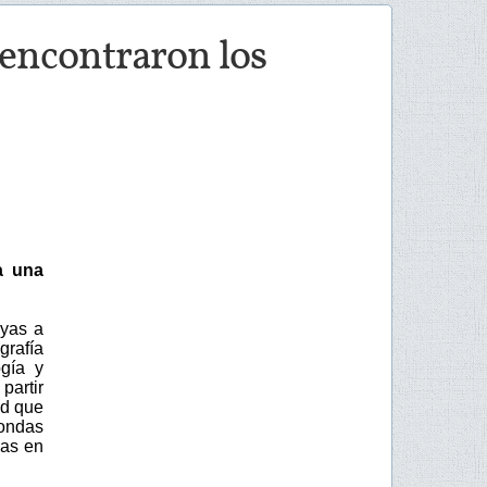
e encontraron los
a una
eyas a
grafía
ogía y
partir
ad que
dondas
ras en