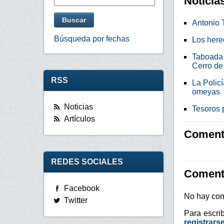
Noticia
Antonio 
Búsqueda por fechas
Los here
Taboada 
Cerro de
RSS
La Policí
omeyas
Noticias
Tesoros p
Artículos
Comenta
REDES SOCIALES
Coment
Facebook
No hay com
Twitter
Para escri
registrars