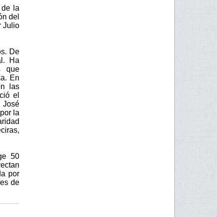
 de la
ón del
 Julio
os. De
l. Ha
s que
sa. En
en las
ció el
, José
por la
aridad
ciras,
ge 50
yectan
da por
nes de