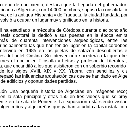
gecireño de nacimiento, destaca que la llegada del gobernador
fricana a Algeciras, con 14.000 hombres, supuso la consolidaci
ya de la antigua Hispania y de Traducta, la ciudad fundada por
volvió a ocupar un lugar muy significado en la historia.
il ha estudiado la mézquita de Córdoba durante dieciocho añ
tesis doctoral la dedicó a sus puertas en la época emira
 más de cuarenta intervenciones arqueológicas, entre la
rincipalmente las que han tenido lugar en la capital cordobe
intervino en 1985 en las piletas de salazón descubiertas 
es del hotel Cristina. Su intervención sucederá a la que ofre
rnes el doctor en Filosofía y Letras y profesor de Literatura
, que encandiló a los que asistieron con un soberbio recorrido 
de los siglos XVIII, XIX y XX. Yborra, con sencillez y cl
, repasó las influencias arquitectónicas que se han dado en Alge
 de edificios y oportunidades perdidas.
ción Una pequeña historia de Algeciras en imágenes reco
s en la sala principal y otras 150 en tres videos que se pro
nte en la sala de Poniente. La exposición está siendo visita
 algecireños y algecireñas que ya han acudido a las instalacio