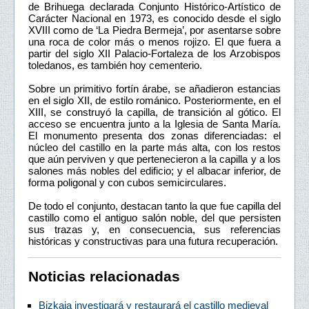
de Brihuega declarada Conjunto Histórico-Artístico de
Carácter Nacional en 1973, es conocido desde el siglo
XVIII como de ‘La Piedra Bermeja’, por asentarse sobre
una roca de color más o menos rojizo. El que fuera a
partir del siglo XII Palacio-Fortaleza de los Arzobispos
toledanos, es también hoy cementerio.
Sobre un primitivo fortín árabe, se añadieron estancias
en el siglo XII, de estilo románico. Posteriormente, en el
XIII, se construyó la capilla, de transición al gótico. El
acceso se encuentra junto a la Iglesia de Santa María.
El monumento presenta dos zonas diferenciadas: el
núcleo del castillo en la parte más alta, con los restos
que aún perviven y que pertenecieron a la capilla y a los
salones más nobles del edificio; y el albacar inferior, de
forma poligonal y con cubos semicirculares.
De todo el conjunto, destacan tanto la que fue capilla del
castillo como el antiguo salón noble, del que persisten
sus trazas y, en consecuencia, sus referencias
históricas y constructivas para una futura recuperación.
Noticias relacionadas
Bizkaia investigará y restaurará el castillo medieval