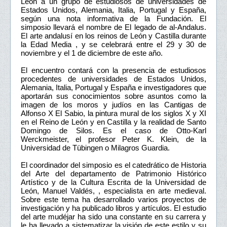
León a un grupo de estudiosos de universidades de
Estados Unidos, Alemania, Italia, Portugal y España,
según una nota informativa de la Fundación. El
simposio llevará el nombre de El legado de al-Andalus.
El arte andalusí en los reinos de León y Castilla durante
la Edad Media , y se celebrará entre el 29 y 30 de
noviembre y el 1 de diciembre de este año.
El encuentro contará con la presencia de estudiosos
procedentes de universidades de Estados Unidos,
Alemania, Italia, Portugal y España e investigadores que
aportarán sus conocimientos sobre asuntos como la
imagen de los moros y judíos en las Cantigas de
Alfonso X El Sabio, la pintura mural de los siglos X y XI
en el Reino de León y en Castilla y la realidad de Santo
Domingo de Silos. Es el caso de Otto-Karl
Werckmeister, el profesor Peter K. Klein, de la
Universidad de Tübingen o Milagros Guardia.
El coordinador del simposio es el catedrático de Historia
del Arte del departamento de Patrimonio Histórico
Artístico y de la Cultura Escrita de la Universidad de
León, Manuel Valdés, , especialista en arte medieval.
Sobre este tema ha desarrollado varios proyectos de
investigación y ha publicado libros y artículos. El estudio
del arte mudéjar ha sido una constante en su carrera y
le ha llevado a sistematizar la visión de este estilo y su