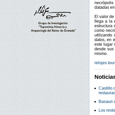
necrópoli
datadas en 
El valor d
llega a la 
estructura 
como necróp
utilizando
datos, en e
este lugar 
desde sus 
mismo.
relojes tour
Noticia
Castillo
restaura
Basauri 
Los rest