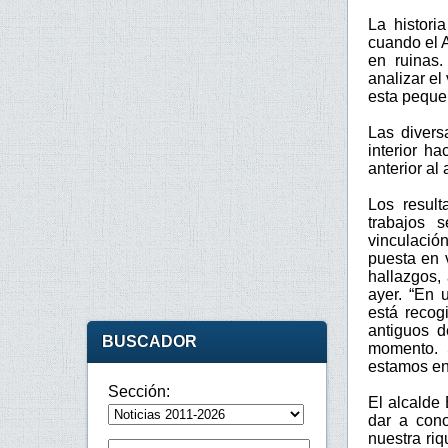
La histor
cuando el A
en ruinas
analizar el
esta pequeñ
Las divers
interior h
anterior al 
Los resul
trabajos 
vinculació
puesta en 
hallazgos,
ayer. “En 
está recog
antiguos d
BUSCADOR
momento. 
estamos en 
Sección:
El alcalde 
dar a cono
nuestra ri