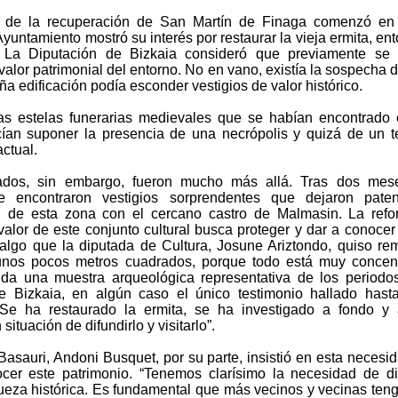
ia de la recuperación de San Martín de Finaga comenzó en
yuntamiento mostró su interés por restaurar la vieja ermita, en
. La Diputación de Bizkaia consideró que previamente se 
 valor patrimonial del entorno. No en vano, existía la sospecha 
a edificación podía esconder vestigios de valor histórico.
as estelas funerarias medievales que se habían encontrado
acían suponer la presencia de una necrópolis y quizá de un 
actual.
tados, sin embargo, fueron mucho más allá. Tras dos mes
se encontraron vestigios sorprendentes que dejaron paten
n de esta zona con el cercano castro de Malmasin. La ref
valor de este conjunto cultural busca proteger y dar a conocer
 algo que la diputada de Cultura, Josune Ariztondo, quiso re
unos pocos metros cuadrados, porque todo está muy concen
ida una muestra arqueológica representativa de los period
e Bizkaia, en algún caso el único testimonio hallado hast
Se ha restaurado la ermita, se ha investigado a fondo y 
situación de difundirlo y visitarlo”.
Basauri, Andoni Busquet, por su parte, insistió en esta necesi
cer este patrimonio. “Tenemos clarísimo la necesidad de di
queza histórica. Es fundamental que más vecinos y vecinas te