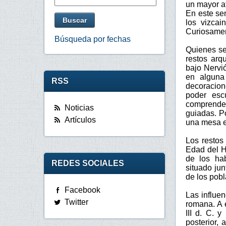
un mayor af
En este sen
los vizcai
Curiosamen
Búsqueda por fechas
Quienes se
restos arq
bajo Nervi
en alguna
RSS
decoracione
poder esc
comprender
Noticias
guiadas. Po
Artículos
una mesa e
Los restos
Edad del H
de los hab
REDES SOCIALES
situado jun
de los pobl
Facebook
Las influen
Twitter
romana. A 
III d. C. 
posterior, 