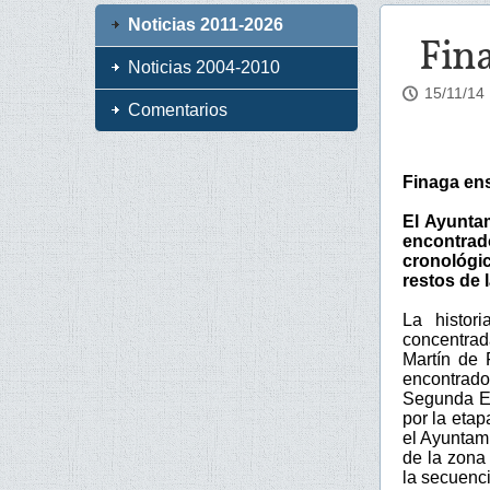
Noticias 2011-2026
Fin
Noticias 2004-2010
15/11/14
Comentarios
Finaga en
El Ayuntam
encontrad
cronológic
restos de 
La histor
concentra
Martín de 
encontrado
Segunda Eda
por la eta
el Ayuntam
de la zona 
la secuenci