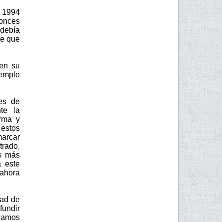
 1994
tonces
debía
de que
 en su
templo
es de
te la
orma y
 estos
marcar
trado,
os más
a este
ahora
dad de
fundir
ngamos