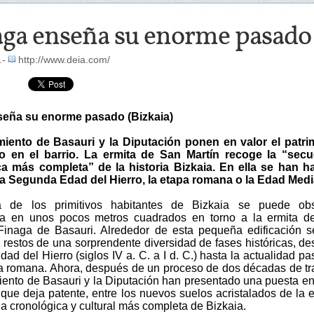
aga enseña su enorme pasado 
.-
http://www.deia.com/
seña su enorme pasado (Bizkaia)
iento de Basauri y la Diputación ponen en valor el patri
o en el barrio. La ermita de San Martín recoge la “secu
a más completa” de la historia Bizkaia. En ella se han h
la Segunda Edad del Hierro, la etapa romana o la Edad Medi
ia de los primitivos habitantes de Bizkaia se puede obs
da en unos pocos metros cuadrados en torno a la ermita d
Finaga de Basauri. Alrededor de esta pequeña edificación 
 restos de una sorprendente diversidad de fases históricas, de
d del Hierro (siglos IV a. C. a I d. C.) hasta la actualidad p
pa romana. Ahora, después de un proceso de dos décadas de tr
iento de Basauri y la Diputación han presentado una puesta en
que deja patente, entre los nuevos suelos acristalados de la e
a cronológica y cultural más completa de Bizkaia.