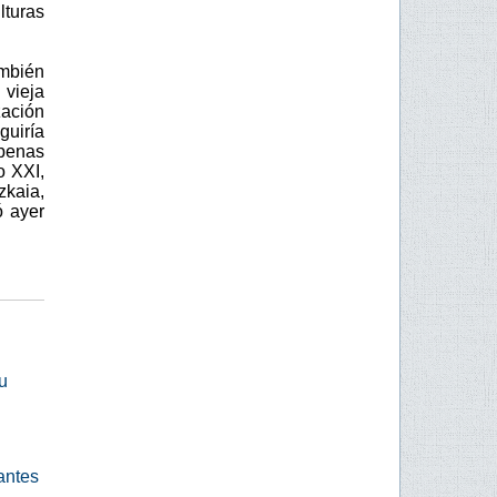
turas
ambién
 vieja
zación
guiría
apenas
o XXI,
zkaia,
ó ayer
u
antes