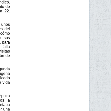
ndicó.
nto de
a 22.
y unos
es del
, cómo
o sus
, para
falta
isitas
ión de
egunda
dígena
ficado
a vida
 época
os I a
 etapa
or una