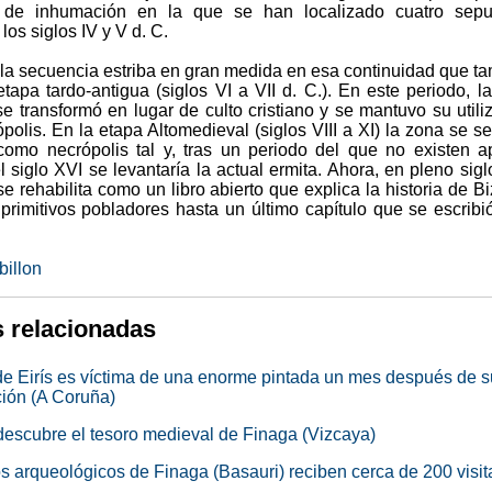
s de inhumación en la que se han localizado cuatro sepul
los siglos IV y V d. C.
e la secuencia estriba en gran medida en esa continuidad que t
etapa tardo-antigua (siglos VI a VII d. C.). En este periodo, la
se transformó en lugar de culto cristiano y se mantuvo su utili
olis. En la etapa Altomedieval (siglos VIII a XI) la zona se se
 como necrópolis tal y, tras un periodo del que no existen 
l siglo XVI se levantaría la actual ermita. Ahora, en pleno sigl
se rehabilita como un libro abierto que explica la historia de Bi
primitivos pobladores hasta un último capítulo que se escribi
billon
s relacionadas
 de Eirís es víctima de una enorme pintada un mes después de s
ción (A Coruña)
descubre el tesoro medieval de Finaga (Vizcaya)
os arqueológicos de Finaga (Basauri) reciben cerca de 200 visit