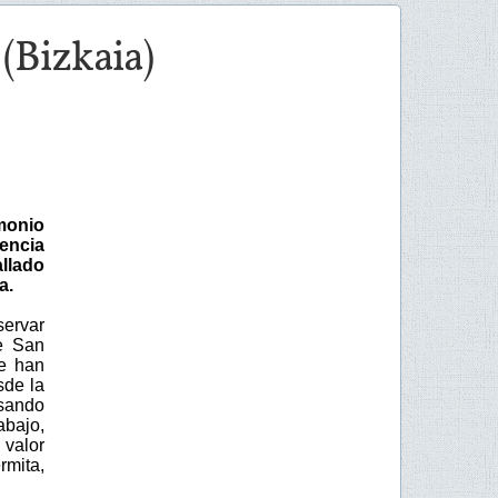
(Bizkaia)
monio
encia
allado
a.
ervar
e San
se han
sde la
asando
abajo,
 valor
rmita,