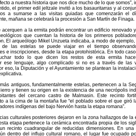
ecto a nuestra historia que nos dice mucho de lo que somos”, i
tido, el primer edil jeltzale invitó a los basauritarras y al conju
nos a sumarse a las visitas guiadas que comenzarán el dí
te, mañana se celebrará la procesión a San Martín de Finaga.
 acerquen a la ermita podrán encontrar un edificio renovado 
ueológicos que cuentan la historia de los primeros poblador
ón. El arqueólogo Mikel Unzueta indicaba, a modo de ejemplo
 de las estelas se puede viajar en el tiempo observand
s e inscripciones, desde la etapa protohistórica. En todo caso
uchar todo lo que dicen los restos de esta ermita hace 
 ese lenguaje, algo complicado si no es a través de las v
r eso, la Diputación y el Ayuntamiento se plantean la instalac
xplicativa.
 más antiguos, fundamentalmente estelas, pertenecen a la S
ierro y tienen su origen en la existencia de una necrópolis in
itantes del cercano castro de Malmasin. Este recinto forti
to a la cima de la montaña fue “el poblado sobre el que giró l
adores indígenas del bajo Nervión hasta la etapa romana”.
cias culturales posteriores dejaron en la zona hallazgos de la
esta etapa pertenece la cerámica encontrada propia de los sigl
y un recinto cuadrangular de reducidas dimensiones. En una
aún dentro del influjo cultural romano, el lugar fue ocupado p