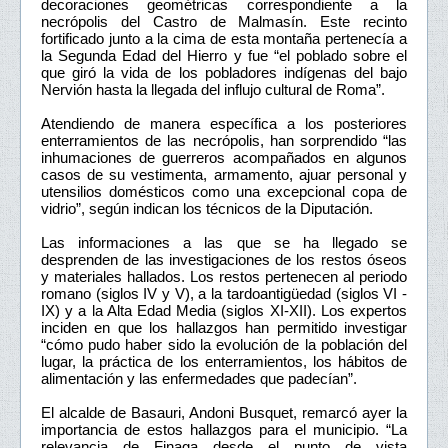
decoraciones geométricas correspondiente a la
necrópolis del Castro de Malmasín. Este recinto
fortificado junto a la cima de esta montaña pertenecía a
la Segunda Edad del Hierro y fue “el poblado sobre el
que giró la vida de los pobladores indígenas del bajo
Nervión hasta la llegada del influjo cultural de Roma”.
Atendiendo de manera específica a los posteriores
enterramientos de las necrópolis, han sorprendido “las
inhumaciones de guerreros acompañados en algunos
casos de su vestimenta, armamento, ajuar personal y
utensilios domésticos como una excepcional copa de
vidrio”, según indican los técnicos de la Diputación.
Las informaciones a las que se ha llegado se
desprenden de las investigaciones de los restos óseos
y materiales hallados. Los restos pertenecen al periodo
romano (siglos IV y V), a la tardoantigüedad (siglos VI -
IX) y a la Alta Edad Media (siglos XI-XII). Los expertos
inciden en que los hallazgos han permitido investigar
“cómo pudo haber sido la evolución de la población del
lugar, la práctica de los enterramientos, los hábitos de
alimentación y las enfermedades que padecían”.
El alcalde de Basauri, Andoni Busquet, remarcó ayer la
importancia de estos hallazgos para el municipio. “La
relevancia de Finaga desde el punto de vista