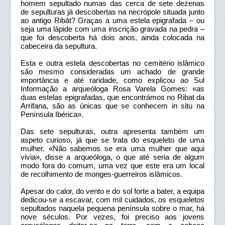
homem sepultado numas das cerca de sete dezenas
de sepulturas já descobertas na necrópole situada junto
ao antigo Ribât? Graças a uma estela epigrafada – ou
seja uma lápide com uma inscrição gravada na pedra –
que foi descoberta há dois anos, ainda colocada na
cabeceira da sepultura.
Esta e outra estela descobertas no cemitério islâmico
são mesmo consideradas um achado de grande
importância e até raridade, como explicou ao Sul
Informação a arqueóloga Rosa Varela Gomes: «as
duas estelas epigrafadas, que encontrámos no Ribat da
Arrifana, são as únicas que se conhecem in situ na
Península Ibérica».
Das sete sepulturas, outra apresenta também um
aspeto curioso, já que se trata do esqueleto de uma
mulher. «Não sabemos se era uma mulher que aqui
vivia», disse a arqueóloga, o que até seria de algum
modo fora do comum, uma vez que este era um local
de recolhimento de monges-guerreiros islâmicos.
Apesar do calor, do vento e do sol forte a bater, a equipa
dedicou-se a escavar, com mil cuidados, os esqueletos
sepultados naquela pequena península sobre o mar, há
nove séculos. Por vezes, foi preciso aos jovens