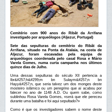
Cemitério com 900 anos do Ribât da Arrifana
investigado por arqueólogos (Aljezur, Portugal)
Sete das sepulturas do cemitério do Ribât da
Arrifana, situado na Ponta da Atalaia, na costa de
Aljezur, foram escavadas pela equipa de
arqueólogos coordenada pelo casal Rosa e Mário
Varela Gomes, numa curta campanha nos últimos
quinze dias de Julho.
Uma dessas sepulturas do século XII pertencia a
Ibr&#257;h&#299;m bn Sulaym&#257;n bn
Hayy&#257;n, que seria talvez um dos monges deste
mosteiro islâmico ou um peregrino que aí acabou por
falecer no ano de 1148 A.D. Ou quem sabe, como
sublinhou Rosa Varela Gomes, «será que ele pereceu
durante uma batalha e foi aqui sepultado?»
Como é que os investigadores sabem o nome deste