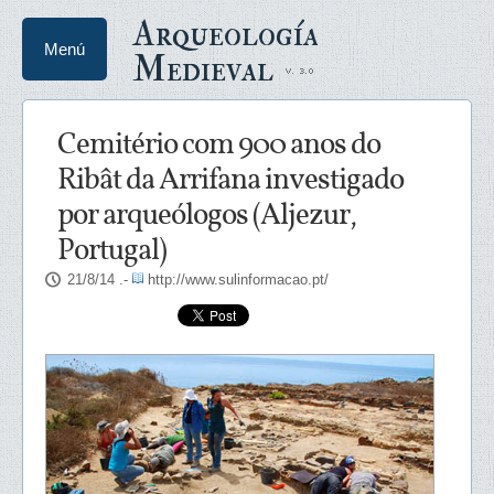
Arqueología
Menú
Medieval
Cemitério com 900 anos do
Ribât da Arrifana investigado
por arqueólogos (Aljezur,
Portugal)
21/8/14
.-
http://www.sulinformacao.pt/