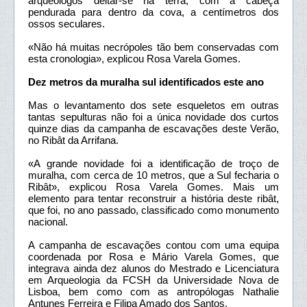
arqueólogos deitar-se na terra, com a cabeça
pendurada para dentro da cova, a centímetros dos
ossos seculares.
«Não há muitas necrópoles tão bem conservadas com
esta cronologia», explicou Rosa Varela Gomes.
Dez metros da muralha sul identificados este ano
Mas o levantamento dos sete esqueletos em outras
tantas sepulturas não foi a única novidade dos curtos
quinze dias da campanha de escavações deste Verão,
no Ribât da Arrifana.
«A grande novidade foi a identificação de troço de
muralha, com cerca de 10 metros, que a Sul fecharia o
Ribât», explicou Rosa Varela Gomes. Mais um
elemento para tentar reconstruir a história deste ribât,
que foi, no ano passado, classificado como monumento
nacional.
A campanha de escavações contou com uma equipa
coordenada por Rosa e Mário Varela Gomes, que
integrava ainda dez alunos do Mestrado e Licenciatura
em Arqueologia da FCSH da Universidade Nova de
Lisboa, bem como com as antropólogas Nathalie
Antunes Ferreira e Filipa Amado dos Santos.