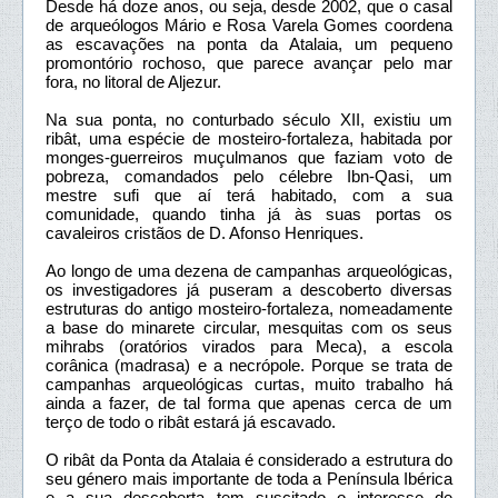
Desde há doze anos, ou seja, desde 2002, que o casal
de arqueólogos Mário e Rosa Varela Gomes coordena
as escavações na ponta da Atalaia, um pequeno
promontório rochoso, que parece avançar pelo mar
fora, no litoral de Aljezur.
Na sua ponta, no conturbado século XII, existiu um
ribât, uma espécie de mosteiro-fortaleza, habitada por
monges-guerreiros muçulmanos que faziam voto de
pobreza, comandados pelo célebre Ibn-Qasi, um
mestre sufi que aí terá habitado, com a sua
comunidade, quando tinha já às suas portas os
cavaleiros cristãos de D. Afonso Henriques.
Ao longo de uma dezena de campanhas arqueológicas,
os investigadores já puseram a descoberto diversas
estruturas do antigo mosteiro-fortaleza, nomeadamente
a base do minarete circular, mesquitas com os seus
mihrabs (oratórios virados para Meca), a escola
corânica (madrasa) e a necrópole. Porque se trata de
campanhas arqueológicas curtas, muito trabalho há
ainda a fazer, de tal forma que apenas cerca de um
terço de todo o ribât estará já escavado.
O ribât da Ponta da Atalaia é considerado a estrutura do
seu género mais importante de toda a Península Ibérica
e a sua descoberta tem suscitado o interesse de