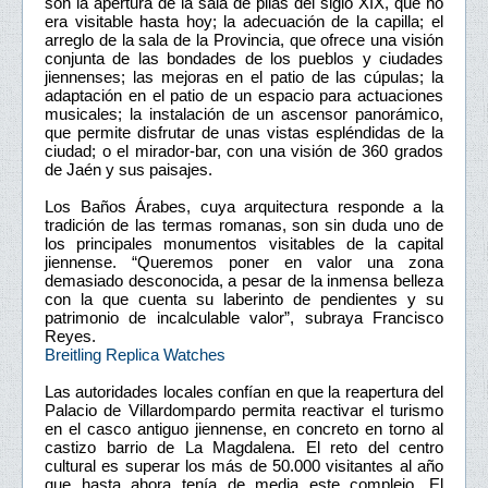
son la apertura de la sala de pilas del siglo XIX, que no
era visitable hasta hoy; la adecuación de la capilla; el
arreglo de la sala de la Provincia, que ofrece una visión
conjunta de las bondades de los pueblos y ciudades
jiennenses; las mejoras en el patio de las cúpulas; la
adaptación en el patio de un espacio para actuaciones
musicales; la instalación de un ascensor panorámico,
que permite disfrutar de unas vistas espléndidas de la
ciudad; o el mirador-bar, con una visión de 360 grados
de Jaén y sus paisajes.
Los Baños Árabes, cuya arquitectura responde a la
tradición de las termas romanas, son sin duda uno de
los principales monumentos visitables de la capital
jiennense. “Queremos poner en valor una zona
demasiado desconocida, a pesar de la inmensa belleza
con la que cuenta su laberinto de pendientes y su
patrimonio de incalculable valor”, subraya Francisco
Reyes.
Breitling Replica Watches
Las autoridades locales confían en que la reapertura del
Palacio de Villardompardo permita reactivar el turismo
en el casco antiguo jiennense, en concreto en torno al
castizo barrio de La Magdalena. El reto del centro
cultural es superar los más de 50.000 visitantes al año
que hasta ahora tenía de media este complejo. El