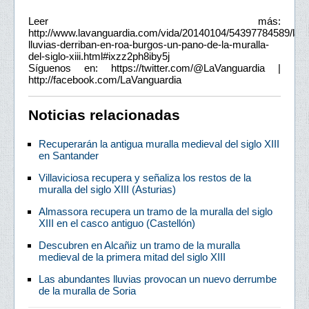
Leer más:
http://www.lavanguardia.com/vida/20140104/54397784589/las-
lluvias-derriban-en-roa-burgos-un-pano-de-la-muralla-
del-siglo-xiii.html#ixzz2ph8iby5j
Síguenos en: https://twitter.com/@LaVanguardia |
http://facebook.com/LaVanguardia
Noticias relacionadas
Recuperarán la antigua muralla medieval del siglo XIII
en Santander
Villaviciosa recupera y señaliza los restos de la
muralla del siglo XIII (Asturias)
Almassora recupera un tramo de la muralla del siglo
XIII en el casco antiguo (Castellón)
Descubren en Alcañiz un tramo de la muralla
medieval de la primera mitad del siglo XIII
Las abundantes lluvias provocan un nuevo derrumbe
de la muralla de Soria