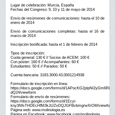
Lugar de celebración: Murcia, España
Fechas del Congreso: 9, 10 y 11 de mayo de 2014
Envío de resúmenes de comunicaciones: hasta el 10 de
enero de 2014
Envío de comunicaciones completas: hasta el 16 de
marzo de 2014
Inscripción bonificada: hasta el 1 de febrero de 2014
Tipos de inscripción:
Cuota general: 130 € // Socios de ACEM: 100 €
Con póster: 160 € // Acompañantes: 60 €
Estudiantes: 50 € // Parados: 50 €
Cuenta bancaria: 3183.3000.43.0001214938
Formulario de inscripción en línea:
https://docs.google.com/forms/d/1APocKG2pIpNI2yGm6Ri
dQ24/viewform
Formulario de envío de resúmenes:
https://docs.google.com/forms/d/1Ecyi-
kny3NfsTHDEcHfM3kJtJZxDQJGFBvbmgrwXrOM/viewform
Página web: www.molinologia.es
Página en Facebook: www.facebook.com/molinologia