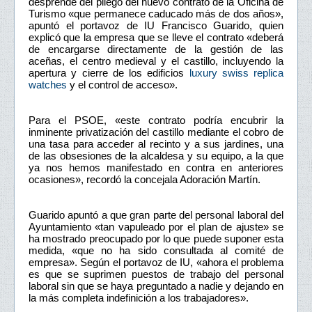
desprende del pliego del nuevo contrato de la Oficina de
Turismo «que permanece caducado más de dos años»,
apuntó el portavoz de IU Francisco Guarido, quien
explicó que la empresa que se lleve el contrato «deberá
de encargarse directamente de la gestión de las
aceñas, el centro medieval y el castillo, incluyendo la
apertura y cierre de los edificios
luxury swiss replica
watches
y el control de acceso».
Para el PSOE, «este contrato podría encubrir la
inminente privatización del castillo mediante el cobro de
una tasa para acceder al recinto y a sus jardines, una
de las obsesiones de la alcaldesa y su equipo, a la que
ya nos hemos manifestado en contra en anteriores
ocasiones», recordó la concejala Adoración Martín.
Guarido apuntó a que gran parte del personal laboral del
Ayuntamiento «tan vapuleado por el plan de ajuste» se
ha mostrado preocupado por lo que puede suponer esta
medida, «que no ha sido consultada al comité de
empresa». Según el portavoz de IU, «ahora el problema
es que se suprimen puestos de trabajo del personal
laboral sin que se haya preguntado a nadie y dejando en
la más completa indefinición a los trabajadores».