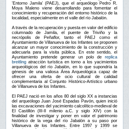
'Entorno Jamila' (PAEJ), que el arqueólogo Pedro R.
Moya Maleno viene desarrollando para fomentar el
conocimiento y recuperación del entorno histórico de la
localidad, especialmente en el valle del río Jabalón.
A través de la recuperación y puesta en valor del edificio
columnado de Jamila, el puente de Triviño y la
necrópolis de Peñaflor, tanto el PAEJ como el
Ayuntamiento de Villanueva de los Infantes se proponen
alcanzar un mayor conocimiento de la construcción y
adecuarla para la visita pública. En este sentido, el
Ayuntamiento pretende generar un polo de
replica
breitling
atracción turística en torno a los yacimientos
arqueológicos del río Jabalón, en lo que supondría la
génesis de una valiosa Área Arqueológica capaz de
ofrecer una oferta de ocio cultural de calidad
complementaria al Conjunto Histórico-Artístico urbano
de Villanueva de los Infantes.
El PAEJ nació en los años 80 del siglo XX a instancias
del arqueólogo Juan José Espadas Pavón, quien inició
las excavaciones del yacimiento calcolítico-medieval de
El Castillón (III-II milenio a.C. y siglo XIV) con la
finalidad de investigar y poner en valor el patrimonio
histórico de la vega del río Jabalón a su paso por
Villanueva de los Infantes. Entre 1997 y 1999 se