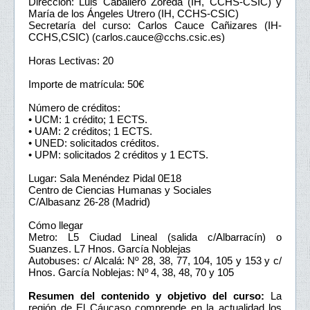
Dirección: Luis Caballero Zoreda (IH, CCHS-CSIC) y
María de los Ángeles Utrero (IH, CCHS-CSIC)
Secretaría del curso: Carlos Cauce Cañizares (IH-
CCHS,CSIC) (carlos.cauce@cchs.csic.es)
Horas Lectivas: 20
Importe de matrícula: 50€
Número de créditos:
• UCM: 1 crédito; 1 ECTS.
• UAM: 2 créditos; 1 ECTS.
• UNED: solicitados créditos.
• UPM: solicitados 2 créditos y 1 ECTS.
Lugar: Sala Menéndez Pidal 0E18
Centro de Ciencias Humanas y Sociales
C/Albasanz 26-28 (Madrid)
Cómo llegar
Metro: L5 Ciudad Lineal (salida c/Albarracín) o
Suanzes. L7 Hnos. García Noblejas
Autobuses: c/ Alcalá: Nº 28, 38, 77, 104, 105 y 153 y c/
Hnos. García Noblejas: Nº 4, 38, 48, 70 y 105
Resumen del contenido y objetivo del curso:
La
región de El Cáucaso comprende en la actualidad los