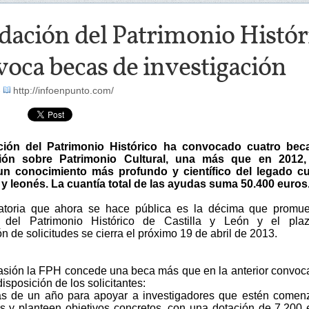
ación del Patrimonio Históri
oca becas de investigación
-
http://infoenpunto.com/
ión del Patrimonio Histórico ha convocado cuatro bec
ción sobre Patrimonio Cultural, una más que en 2012,
un conocimiento más profundo y científico del legado cul
 y leonés. La cuantía total de las ayudas suma 50.400 euros
atoria que ahora se hace pública es la décima que promue
 del Patrimonio Histórico de Castilla y León y el pla
n de solicitudes se cierra el próximo 19 de abril de 2013.
asión la FPH concede una beca más que en la anterior convoca
disposición de los solicitantes:
s de un año para apoyar a investigadores que estén comen
os y planteen objetivos concretos, con una dotación de 7.200 