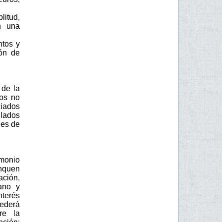
litud,
on una
ntos y
ión de
 de la
dos no
iados
ulados
des de
imonio
onquen
ción,
lano y
nterés
cederá
re la