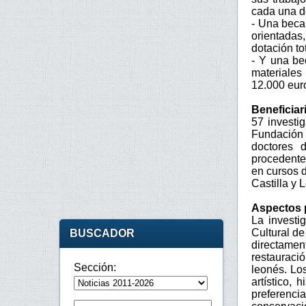
cada una de
- Una beca
orientadas
dotación to
- Y una be
materiales
12.000 eur
Beneficiar
57 investi
Fundación 
doctores 
procedente
en cursos 
Castilla y 
Aspectos 
La investi
Cultural d
BUSCADOR
directame
restauraci
Sección:
leonés. Los
artístico,
preferenc