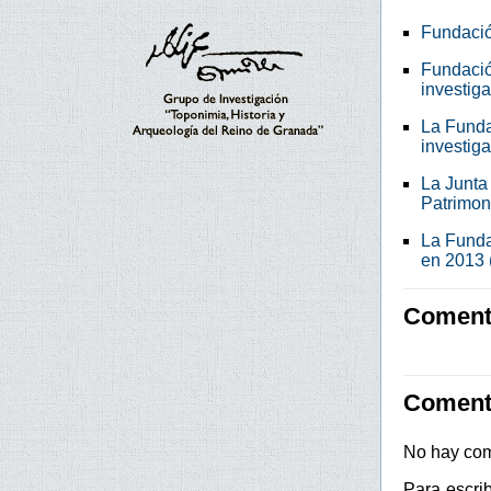
Fundació
Fundació
investig
La Funda
investig
La Junta
Patrimon
La Funda
en 2013 
Comenta
Coment
No hay com
Para escri