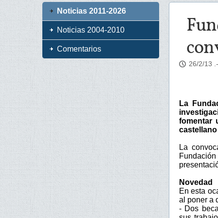
Noticias 2011-2026
Fund
Noticias 2004-2010
conv
Comentarios
26/2/13
.
La Fundac
investiga
fomentar 
castellano
La convoc
Fundación
presentació
Novedad
En esta oc
al poner a 
- Dos beca
sus trabaj