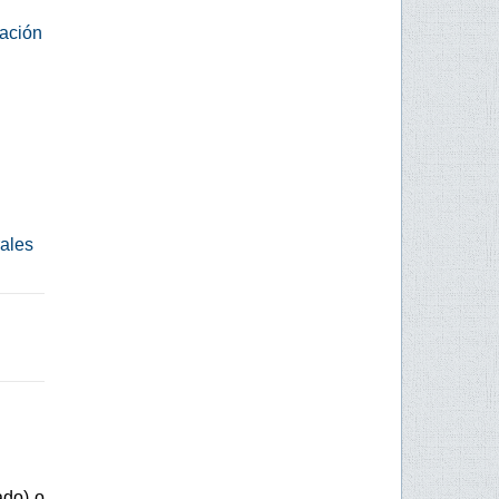
gación
rales
ado) o