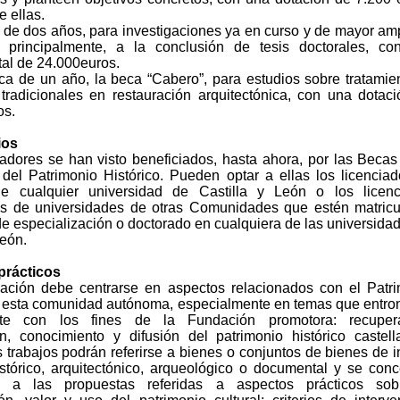
 ellas.
 de dos años, para investigaciones ya en curso y de mayor amp
, principalmente, a la conclusión de tesis doctorales, c
tal de 24.000euros.
ca de un año, la beca “Cabero”, para estudios sobre tratamie
 tradicionales en restauración arquitectónica, con una dotac
os.
ios
gadores se han visto beneficiados, hasta ahora, por las Becas
del Patrimonio Histórico. Pueden optar a ellas los licencia
de cualquier universidad de Castilla y León o los licenc
s de universidades de otras Comunidades que estén matric
de especialización o doctorado en cualquiera de las universida
León.
prácticos
gación debe centrarse en aspectos relacionados con el Patr
e esta comunidad autónoma, especialmente en temas que entr
nte con los fines de la Fundación promotora: recupera
ón, conocimiento y difusión del patrimonio histórico castel
 trabajos podrán referirse a bienes o conjuntos de bienes de i
 histórico, arquitectónico, arqueológico o documental y se con
ia a las propuestas referidas a aspectos prácticos sob