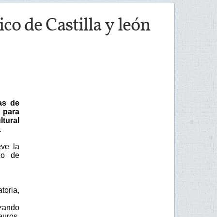
co de Castilla y león
as de
 para
tural
.
ve la
zo de
toria,
zando
euros,