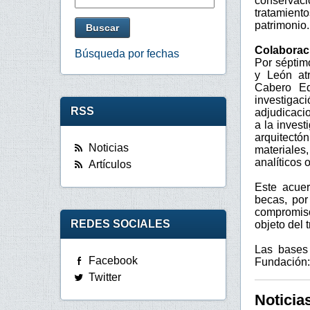
conservaci
tratamiento
patrimonio.
Colaborac
Búsqueda por fechas
Por séptim
y León atr
Cabero Ed
investigac
RSS
adjudicaci
a la invest
arquitectó
Noticias
materiales
analíticos 
Artículos
Este acuer
becas, por
compromiso
REDES SOCIALES
objeto del 
Las bases
Facebook
Fundación:
Twitter
Noticia