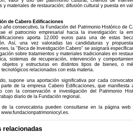
ón, valor y uso del patrimonio cultural; criterios de interve
s y materiales de restauración; difusión cultural y puesta en val
ión de Cabero Edificaciones
o año consecutivo, la Fundación del Patrimonio Histórico de Ca
ae el patrocinio empresarial hacia la investigación: la e
ificaciones aporta 12.000 euros para una de estas bec
ión. Así, una vez valoradas las candidaturas y propuesta
ones, la "Beca de Investigación Cabero" se asignará específic
igación sobre tratamientos y materiales tradicionales en restau
nica, sistemas de recuperación, intervención y comportamie
, objetos y estructuras en distintos tipos de bienes, o m
o tecnológicos relacionados con esta materia.
do, supone una aportación significativa por cada convocato
 parte de la empresa Cabero Edificaciones, que manifiesta 
 con la conservación e investigación del Patrimonio Hist
trabajo diario de la Fundación regional.
 de la convocatoria pueden consultarse en la página web 
 www.fundacionpatrimoniocyl.es.
s relacionadas