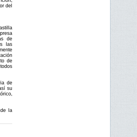
nción;
or del
stilla
mpresa
as de
s las
amente
ración
nto de
étodos
ria de
así su
órico,
de la