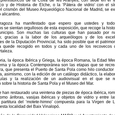
 prehistóricos de la Cova de les Aranyes, con sede en el
co y de Historia de Elche, o la ‘Pátera de vidrio’ con el s
del crismón del Museo Arqueológico Nacional de Madrid, se e
 alicantino.
ragoza ha manifestado que espero que ustedes y todo
s se sientan orgullosos de esta exposición, que recoge la histo
unicipio. Son muchas las culturas que han pasado por nu
 y, gracias a la labor de los arqueólogos y de los excel
es de la Diputación Provincial, ha sido posible que el patrimo
a quede recogido en todos y cada uno de los recovecos 
rtaleza.
oria, la época Ibérica y Griega, la época Romana, la Edad Med
rna y la época Contemporánea son las etapas que se recre
ra, que presenta el Puerto de Santa Pola como hilo conductor
a, asimismo, con la edición de un catálogo didáctico, la elabo
uías y la realización de un audiovisual en el que se r
 sobre la historia de Santa Pola y el Museo del Mar.
 han restaurado una veintena de piezas de época ibérica, ro
mo ánforas, vasijas ibéricas y objetos de vidrio y entre l
 partitura del ‘motete-himno’ compuesta para la Virgen de L
esta localidad del Baix Vinalopó.