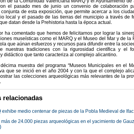
ón de la Comunidad Valenciana MARQ y el Ayuntamiento de 
ron el pasado mes de junio un convenio de colaboración p
 conjunta de esta exposición, que permite acercar a los ciud
io local y el pasado de las tierras del municipio a través de 
que datan desde la Prehistoria hasta la época actual.
or ha comentado que hemos de felicitarnos por lograr la siner
uciones museísticas como el MARQ y el Museo del Mar y de la
la que aúnan esfuerzos y recursos para difundir entre la socie
 nuestras tradiciones con la rigurosidad científica y el f
 y didáctico que tanto caracteriza al complejo alicantino.
 décima muestra del programa “Museos Municipales en el M
iva que se inició en el año 2004 y con la que el complejo alic
ostrar las colecciones arqueológicas más relevantes de la pro
.
s relacionadas
exhibe medio centenar de piezas de la Pobla Medieval de Ifa
 más de 24.000 piezas arqueológicas en el yacimiento de Gau
)