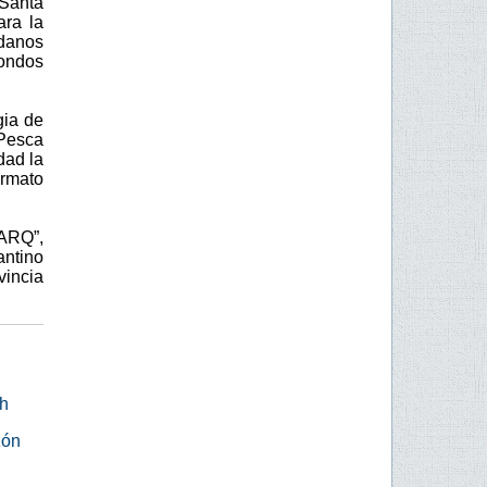
Santa
ara la
adanos
fondos
gia de
 Pesca
dad la
ormato
ARQ”,
antino
vincia
ch
zón