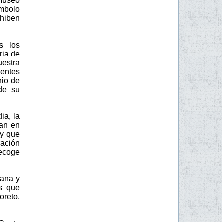
 Museo
ímbolo
xhiben
s los
ria de
estra
entes
nio de
de su
ia, la
an en
 y que
ración
ecoge
mana y
as que
oreto,