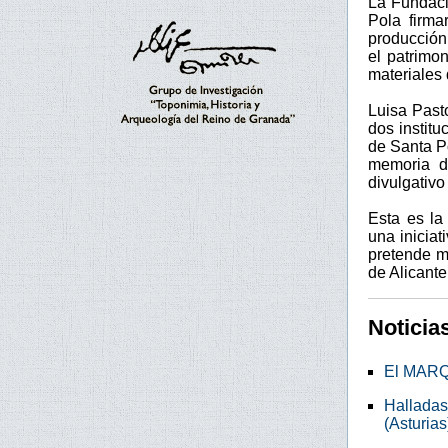
La Fundaci
Pola firma
producción
el patrimon
materiales 
Luisa Past
dos instit
de Santa Po
memoria de
divulgativo
Esta es la
una iniciat
pretende m
de Alicante
Noticia
El MARQ 
Halladas
(Asturias