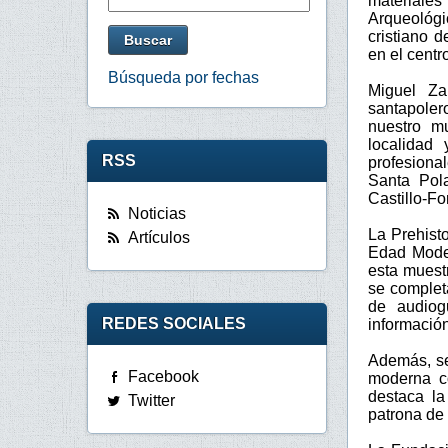
materiales
Arqueológi
cristiano 
en el centro
Búsqueda por fechas
Miguel Za
santapolero
nuestro m
localidad
RSS
profesional
Santa Pol
Castillo-Fo
Noticias
La Prehist
Artículos
Edad Mode
esta muest
se complet
de audiog
REDES SOCIALES
información
Además, se
Facebook
moderna co
destaca la
Twitter
patrona de 