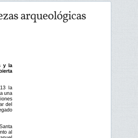
ezas arqueológicas
 y la
bierta
13 la
la una
ciones
ar del
legado
 Santa
nto al
Manuel