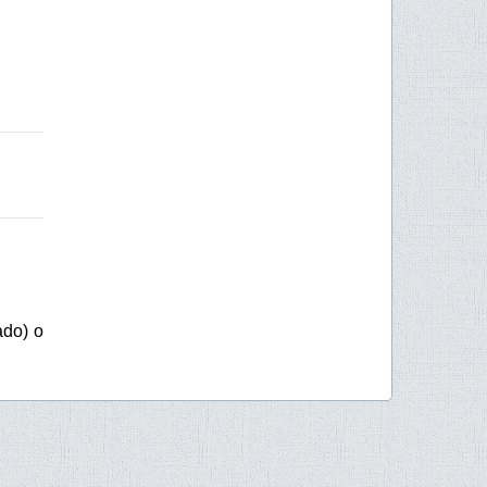
ado) o