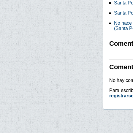
Santa Po
Santa Po
No hace 
(Santa Po
Comenta
Coment
No hay com
Para escri
registrars