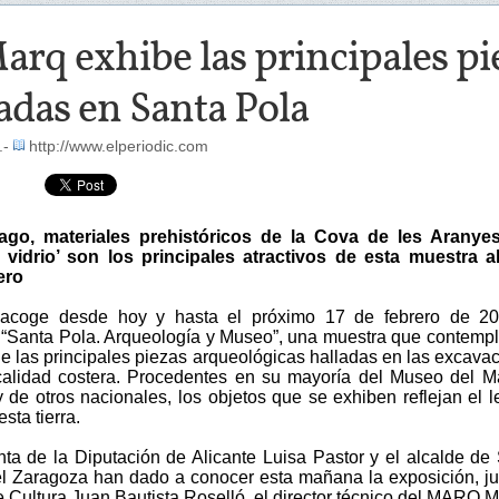
arq exhibe las principales pi
adas en Santa Pola
.-
http://www.elperiodic.com
ago, materiales prehistóricos de la Cova de les Aranyes
 vidrio’ son los principales atractivos de esta muestra a
ero
coge desde hoy y hasta el próximo 17 de febrero de 20
 “Santa Pola. Arqueología y Museo”, una muestra que contemp
de las principales piezas arqueológicas halladas en las excava
calidad costera. Procedentes en su mayoría del Museo del M
y de otros nacionales, los objetos que se exhiben reflejan el 
esta tierra.
nta de la Diputación de Alicante Luisa Pastor y el alcalde de
l Zaragoza han dado a conocer esta mañana la exposición, ju
e Cultura Juan Bautista Roselló, el director técnico del MARQ 