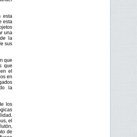
 esta
e esta
jetos
ar una
de la
de sus
ún que
es que
 en el
ios en
egados
do la
de los
ógicas
lidad.
us, el
lutón,
nto de