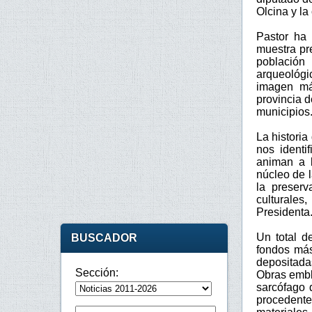
Olcina y la
Pastor ha 
muestra pr
población 
arqueológi
imagen má
provincia 
municipios
La histori
nos identi
animan a l
núcleo de l
la preserv
culturales
Presidenta
Un total d
BUSCADOR
fondos más
depositada
Sección:
Obras embl
sarcófago 
procedente