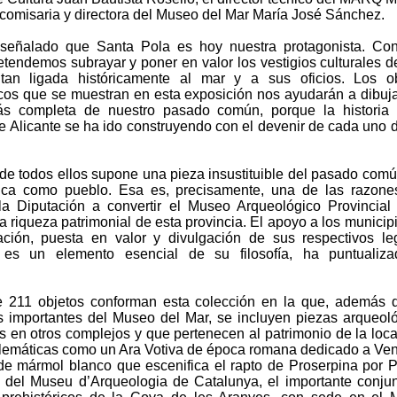
 comisaria y directora del Museo del Mar María José Sánchez.
señalado que Santa Pola es hoy nuestra protagonista. Con
etendemos subrayar y poner en valor los vestigios culturales d
tan ligada históricamente al mar y a sus oficios. Los ob
cos que se muestran en esta exposición nos ayudarán a dibuj
s completa de nuestro pasado común, porque la historia 
de Alicante se ha ido construyendo con el devenir de cada uno 
.
a de todos ellos supone una pieza insustituible del pasado com
fica como pueblo. Esa es, precisamente, una de las razon
a Diputación a convertir el Museo Arqueológico Provincial
a riqueza patrimonial de esta provincia. El apoyo a los municip
ación, puesta en valor y divulgación de sus respectivos l
, es un elemento esencial de su filosofía, ha puntualiza
.
e 211 objetos conforman esta colección en la que, además 
 importantes del Museo del Mar, se incluyen piezas arqueol
s en otros complejos y que pertenecen al patrimonio de la loca
emáticas como un Ara Votiva de época romana dedicado a Ven
de mármol blanco que escenifica el rapto de Proserpina por P
 del Museu d’Arqueologia de Catalunya, el importante conju