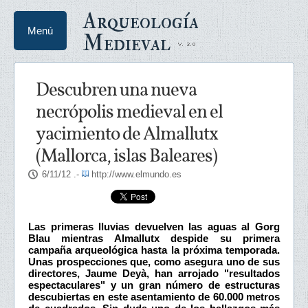
Arqueología
Menú
Medieval
Descubren una nueva
necrópolis medieval en el
yacimiento de Almallutx
(Mallorca, islas Baleares)
6/11/12
.-
http://www.elmundo.es
Las primeras lluvias devuelven las aguas al Gorg
Blau mientras Almallutx despide su primera
campaña arqueológica hasta la próxima temporada.
Unas prospecciones que, como asegura uno de sus
directores, Jaume Deyà, han arrojado "resultados
espectaculares" y un gran número de estructuras
descubiertas en este asentamiento de 60.000 metros