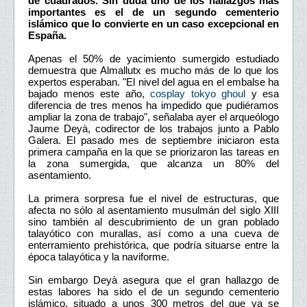
de cuadrados. Sin duda uno de los hallazgos más
importantes es el de un segundo cementerio
islámico que lo convierte en un caso excepcional en
España.
Apenas el 50% de yacimiento sumergido estudiado
demuestra que Almallutx es mucho más de lo que los
expertos esperaban. "El nivel del agua en el embalse ha
bajado menos este año,
cosplay tokyo ghoul
y esa
diferencia de tres menos ha impedido que pudiéramos
ampliar la zona de trabajo", señalaba ayer el arqueólogo
Jaume Deyà, codirector de los trabajos junto a Pablo
Galera. El pasado mes de septiembre iniciaron esta
primera campaña en la que se priorizaron las tareas en
la zona sumergida, que alcanza un 80% del
asentamiento.
La primera sorpresa fue el nivel de estructuras, que
afecta no sólo al asentamiento musulmán del siglo XIII
sino también al descubrimiento de un gran poblado
talayótico con murallas, así como a una cueva de
enterramiento prehistórica, que podría situarse entre la
época talayótica y la naviforme.
Sin embargo Deyà asegura que el gran hallazgo de
estas labores ha sido el de un segundo cementerio
islámico, situado a unos 300 metros del que ya se