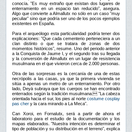
conocía. "Es muy extraño que existan dos lugares de
enterramiento en un espacio tan reducido", asegura.
Algo que convierte a Almallutx no sólo en un caso "muy
peculiar" sino que podría ser uno de los pocos ejemplos
existentes en España.
Para el arqueólogo esta particularidad podría tener dos
explicaciones: "Que cada cementerio perteneciera a un
clan distinto o que se tratara de zonas de dos
momentos históricos", resume. Uno del periodo anterior
a la Conquista de Jaume I, y el segundo tras su llegada
y la conversión de Almallutx en un lugar de resistencia
musulmana en el que vivieron cerca de 2.000 personas.
Otra de las sorpresas es la cercanía de una de estas
necrópolis a las casas, ya que la primera vivienda se
sitúa a apenas un metro de un enterramiento. Por otro
lado, Deyà subraya que los cuerpos se han encontrado
enterrados según la tradición musulmana: "La cabeza
orientada hacia el sur, los pies al norte
costume cosplay
pas cher
y la cara mirando a La Meca".
Can Xoroi, en Fornalutx, será a partir de ahora el
laboratorio para el estudio de la documentación y los
mapas elaborados. "Nuestra intención es determinar el
tipo de población y su distribución en el terreno", explica