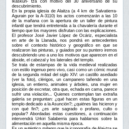
Ikaskun- tza con motivo del 30 aniversario de su
descubrimiento.
En la propia iglesia de Alaitza (a 4 km de Salvatierra-
Agurain por la A-3110) los actos comenzarán a las 10
de la mañana con la apertura de un taller de pintura
infantil que tendrá entretenida a la chavalería durante el
tiempo que los mayores disfrutan con las explicaciones.
El profesor José Javier López de Ocáriz, especialista
en arte de la Llanada, nos pondrá en antecedentes
sobre el contexto histórico y geográfico en que se
realizaron las pinturas, y guiados por su puntero iremos
descubriendo uno a uno los motivos que aparecen en el
ábside, el cabezal y los laterales del templo.
Se trata de estampas de la vida medieval realizadas
con estilo ingenuo pero vivo, casi como un cómic mural
de la segunda mitad del siglo XIV: un castillo asediado
(ver la foto), clérigos, un campanero tañendo en una
iglesia, un entierro, animales y árboles, una mujer en
posición de excretar, otra que, echada en cama, parece
sufrir una violación... Quienes contemplan tan extraña
galería se preguntan: ¿qué hacen estas figuras en un
templo dedicado a la Asunción?; ¿quiénes las hicieron y
con qué fin?; ¿es arte sagrado o profano, culto o
popular? Abordadas estas cuestiones, a continuación
intervendrá Urkiri Salaberria para hablarnos sobre la
alimentación en aquella misma época.
Es un auténtico milagro que la iconografía de Alai-tza se