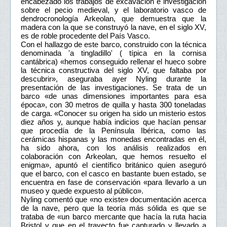
encabezado los trabajos de excavación e investigación
sobre el pecio medieval, y el laboratorio vasco de
dendrocronología Arkeolan, que demuestra que la
madera con la que se construyó la nave, en el siglo XV,
es de roble procedente del País Vasco.
Con el hallazgo de este barco, construido con la técnica
denominada 'a tingladillo' ( típica en la cornisa
cantábrica) «hemos conseguido rellenar el hueco sobre
la técnica constructiva del siglo XV, que faltaba por
descubrir», aseguraba ayer Nyling durante la
presentación de las investigaciones. Se trata de un
barco «de unas dimensiones importantes para esa
época», con 30 metros de quilla y hasta 300 toneladas
de carga. «Conocer su origen ha sido un misterio estos
diez años y, aunque había indicios que hacían pensar
que procedía de la Península Ibérica, como las
cerámicas hispanas y las monedas encontradas en él,
ha sido ahora, con los análisis realizados en
colaboración con Arkeolan, que hemos resuelto el
enigma», apuntó el científico británico quien aseguró
que el barco, con el casco en bastante buen estado, se
encuentra en fase de conservación «para llevarlo a un
museo y quede expuesto al público».
Nyling comentó que «no existe» documentación acerca
de la nave, pero que la teoría más sólida es que se
trataba de «un barco mercante que hacía la ruta hacia
Bristol y que en el trayecto fue capturado y llevado a