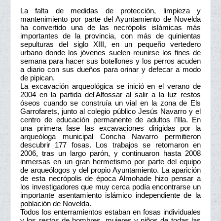
La falta de medidas de protección, limpieza y
mantenimiento por parte del Ayuntamiento de Novelda
ha convertido una de las necrópolis islámicas más
importantes de la provincia, con más de quinientas
sepulturas del siglo XIII, en un pequeño vertedero
urbano donde los jóvenes suelen reunirse los fines de
semana para hacer sus botellones y los perros acuden
a diario con sus dueños para orinar y defecar a modo
de pipican.
La excavación arqueológica se inició en el verano de
2004 en la partida del'Alfossar al salir a la luz restos
óseos cuando se construía un vial en la zona de Els
Garrofarets, junto al colegio público Jesús Navarro y el
centro de educación permanente de adultos l'Illa. En
una primera fase las excavaciones dirigidas por la
arqueóloga municipal Concha Navarro permitieron
descubrir 177 fosas. Los trabajos se retomaron en
2006, tras un largo parón, y continuaron hasta 2008
inmersas en un gran hermetismo por parte del equipo
de arqueólogos y del propio Ayuntamiento. La aparición
de esta necrópolis de época Almohade hizo pensar a
los investigadores que muy cerca podía encontrarse un
importante asentamiento islámico independiente de la
población de Novelda.
Todos los enterramientos estaban en fosas individuales
y los restos de hombres, mujeres y niños de todas las