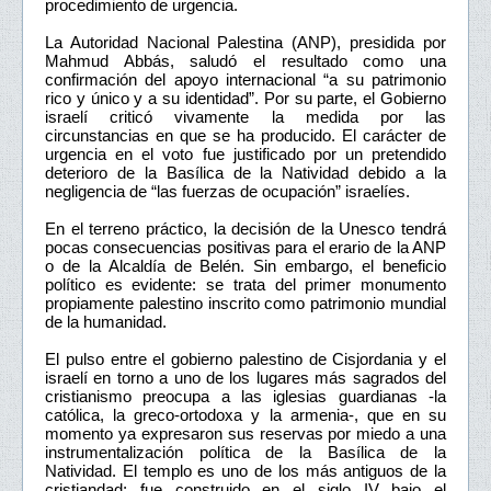
procedimiento de urgencia.
La Autoridad Nacional Palestina (ANP), presidida por
Mahmud Abbás, saludó el resultado como una
confirmación del apoyo internacional “a su patrimonio
rico y único y a su identidad”. Por su parte, el Gobierno
israelí criticó vivamente la medida por las
circunstancias en que se ha producido. El carácter de
urgencia en el voto fue justificado por un pretendido
deterioro de la Basílica de la Natividad debido a la
negligencia de “las fuerzas de ocupación” israelíes.
En el terreno práctico, la decisión de la Unesco tendrá
pocas consecuencias positivas para el erario de la ANP
o de la Alcaldía de Belén. Sin embargo, el beneficio
político es evidente: se trata del primer monumento
propiamente palestino inscrito como patrimonio mundial
de la humanidad.
El pulso entre el gobierno palestino de Cisjordania y el
israelí en torno a uno de los lugares más sagrados del
cristianismo preocupa a las iglesias guardianas -la
católica, la greco-ortodoxa y la armenia-, que en su
momento ya expresaron sus reservas por miedo a una
instrumentalización política de la Basílica de la
Natividad. El templo es uno de los más antiguos de la
cristiandad; fue construido en el siglo IV bajo el