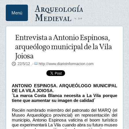
Arqueología
Menú
Medieval
Entrevista a Antonio Espinosa,
arqueólogo municipal de la Vila
Joiosa
22/5/12
.-
http://www.diarioinformacion.com
ANTONIO ESPINOSA. ARQUEÓLOGO MUNICIPAL
DE LA VILA JOIOSA.
´La marca Costa Blanca necesita a La Vila porque
tiene que aumentar su imagen de calidad´
Recién nombrado miembro del patronato del MARQ (el
Museo Arqueológico provincial) en representación del
municipio, Antonio Espinosa vaticina el boom turístico
que experimentará La Vila cuando abra su futuro museo