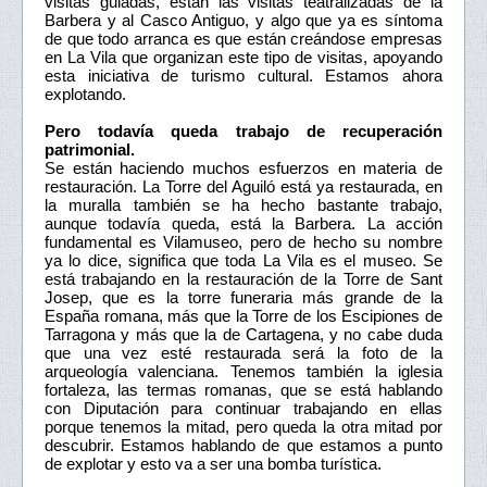
visitas guiadas, están las visitas teatralizadas de la
Barbera y al Casco Antiguo, y algo que ya es síntoma
de que todo arranca es que están creándose empresas
en La Vila que organizan este tipo de visitas, apoyando
esta iniciativa de turismo cultural. Estamos ahora
explotando.
Pero todavía queda trabajo de recuperación
patrimonial.
Se están haciendo muchos esfuerzos en materia de
restauración. La Torre del Aguiló está ya restaurada, en
la muralla también se ha hecho bastante trabajo,
aunque todavía queda, está la Barbera. La acción
fundamental es Vilamuseo, pero de hecho su nombre
ya lo dice, significa que toda La Vila es el museo. Se
está trabajando en la restauración de la Torre de Sant
Josep, que es la torre funeraria más grande de la
España romana, más que la Torre de los Escipiones de
Tarragona y más que la de Cartagena, y no cabe duda
que una vez esté restaurada será la foto de la
arqueología valenciana. Tenemos también la iglesia
fortaleza, las termas romanas, que se está hablando
con Diputación para continuar trabajando en ellas
porque tenemos la mitad, pero queda la otra mitad por
descubrir. Estamos hablando de que estamos a punto
de explotar y esto va a ser una bomba turística.