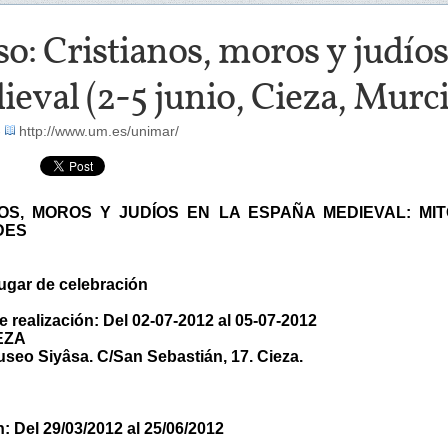
o: Cristianos, moros y judíos
eval (2-5 junio, Cieza, Murci
-
http://www.um.es/unimar/
OS, MOROS Y JUDÍOS EN LA ESPAÑA MEDIEVAL: MI
DES
ugar de celebración
e realización: Del 02-07-2012 al 05-07-2012
IEZA
useo Siyâsa. C/San Sebastián, 17. Cieza.
n: Del 29/03/2012 al 25/06/2012