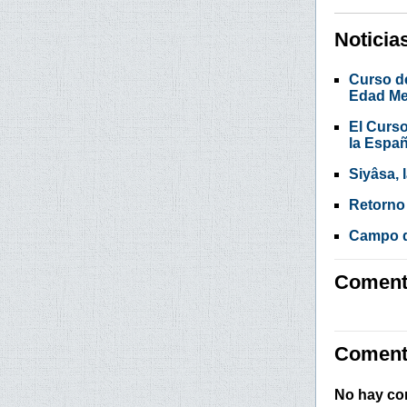
Noticia
Curso de
Edad Me
El Curso
la Espa
Siyâsa, 
Retorno 
Campo de
Comenta
Coment
No hay co