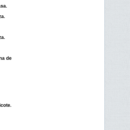
âsa.
za.
za.
ona de
icote.