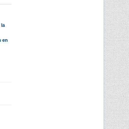
 la
s en