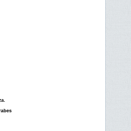
za.
árabes