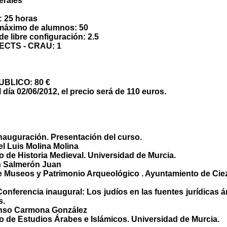
erales
: 25 horas
máximo de alumnos: 50
de libre configuración: 2.5
s ECTS - CRAU: 1
UBLICO: 80 €
l día 02/06/2012, el precio será de 110 euros.
 Inauguración. Presentación del curso.
el Luis Molina Molina
o de Historia Medieval. Universidad de Murcia.
n Salmerón Juan
e Museos y Patrimonio Arqueológico . Ayuntamiento de Cie
 Conferencia inaugural: Los judíos en las fuentes jurídicas 
s.
fonso Carmona González
o de Estudios Árabes e Islámicos. Universidad de Murcia.