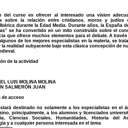
vo del curso es ofrecer al interesado una vision adecu
da sobre la relación entre cristianos, moros y judíos 
Ibérica durante la Edad Media. Durante años, la España d
ras" se ha convertido en un mito construido sobre el con
cia que ofrece muchos elementos para el debate. A través
algunos de los mejores especialistas en la materia, se trat
 la realidad subyacente bajo esta clásica concepción de n
edieval.
ón de la actividad
NGEL LUIS MOLINA MOLINA
ÍN SALMERÓN JUAN
s de acceso
stará destinado no solamente a los especialistas en el á
sino, principalmente, a los alumnos y licenciados universi
ia, Ciencias Sociales, Humanidades, Historia del A
ía y a cualquier persona interesada en el tema