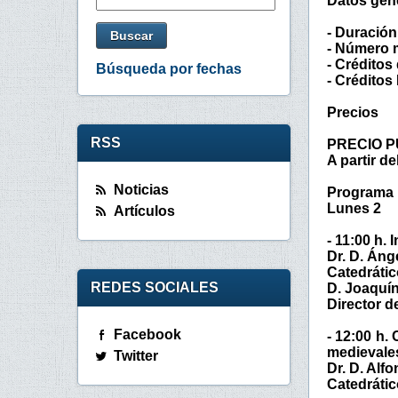
Datos gen
- Duración
- Número 
- Créditos 
Búsqueda por fechas
- Crédito
Precios
RSS
PRECIO P
A partir de
Noticias
Programa
Lunes 2
Artículos
- 11:00 h.
Dr. D. Áng
Catedrátic
REDES SOCIALES
D. Joaquí
Director d
Facebook
- 12:00 h.
medievale
Twitter
Dr. D. Al
Catedrátic