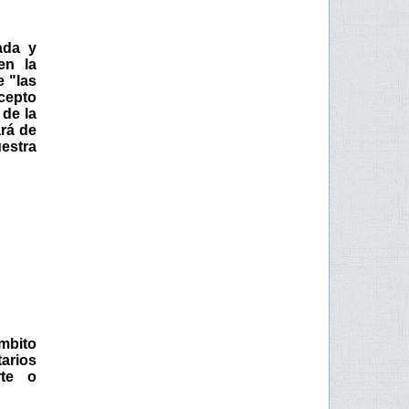
ada y
en la
e "las
cepto
 de la
ará de
uestra
mbito
tarios
rte o