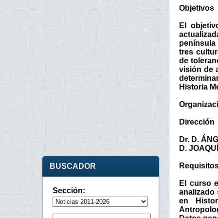
Objetivos
El objeti
actualiza
península 
tres cultu
de toleran
visión de 
determinar
Historia M
Organizaci
Dirección
Dr. D. Á
D. JOAQU
Requisito
BUSCADOR
El curso e
Sección:
analizado 
en Histor
Antropolog