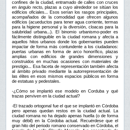
confines de la ciudad, entramado de calles con cruces
en ángulo recto, plazas a cuyo alrededor se sitúan los
edificios oficiales... Esos serían los rasgos principales,
acompañados de la comodidad que ofrecen algunos
edificios (acueductos para tener agua corriente, termas
para la higiene personal y la diversión, cloacas para la
salubridad urbana...). El binomio urbanismo-poder es
fácilmente distinguible en la ciudad romana y afecta a
aquellos hitos urbanos donde los gobernantes pueden
impactar de forma más contundente a los ciudadanos:
puertas urbanas en forma de arco honorífico, plazas
amplias con edificios de grandes dimensiones y
construidos en muchas ocasiones con materiales de
prestigio... Esa faceta de representación también afecta
al ámbito privado mediante la autorrepresentación de
las élites en esos mismos espacios públicos en forma
de estatuas y pedestales.
-¿Cómo se implantó ese modelo en Corduba y qué
trazas perviven en la ciudad actual?
-El trazado ortogonal fue el que se implantó en Córdoba
pero apenas quedan restos en la ciudad actual. La
ciudad romana no ha dejado apenas huella (o de forma
muy débil) en la Córdoba actual. Recuérdese que el
gran hito del periodo romano conservado en Córdoba, el