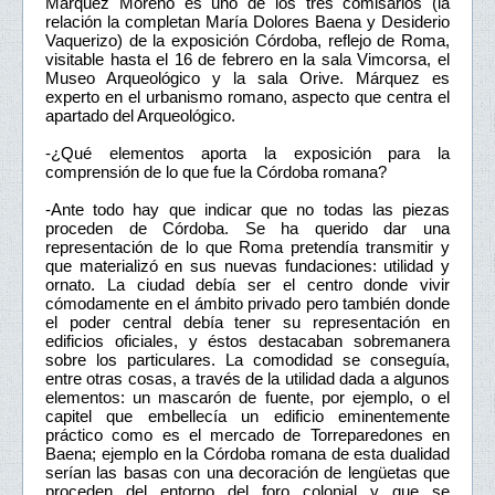
Márquez Moreno es uno de los tres comisarios (la
relación la completan María Dolores Baena y Desiderio
Vaquerizo) de la exposición Córdoba, reflejo de Roma,
visitable hasta el 16 de febrero en la sala Vimcorsa, el
Museo Arqueológico y la sala Orive. Márquez es
experto en el urbanismo romano, aspecto que centra el
apartado del Arqueológico.
-¿Qué elementos aporta la exposición para la
comprensión de lo que fue la Córdoba romana?
-Ante todo hay que indicar que no todas las piezas
proceden de Córdoba. Se ha querido dar una
representación de lo que Roma pretendía transmitir y
que materializó en sus nuevas fundaciones: utilidad y
ornato. La ciudad debía ser el centro donde vivir
cómodamente en el ámbito privado pero también donde
el poder central debía tener su representación en
edificios oficiales, y éstos destacaban sobremanera
sobre los particulares. La comodidad se conseguía,
entre otras cosas, a través de la utilidad dada a algunos
elementos: un mascarón de fuente, por ejemplo, o el
capitel que embellecía un edificio eminentemente
práctico como es el mercado de Torreparedones en
Baena; ejemplo en la Córdoba romana de esta dualidad
serían las basas con una decoración de lengüetas que
proceden del entorno del foro colonial y que se