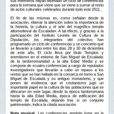
sus miembros hayan diseñado un ciclo de conferencias
para la semana que viene que se viene a sumar al resto
de actos culturales celebrados durante todo este 2011.
El fin de las mismas es, como señalan desde la
asociación, «llamar la atención sobre la importancia de
la historia, la cultura y el arte del magnífico templo
altomedieval de Escalada». A tal efecto, y gracias a la
participación del Instituto Leonés de Cultura de la
Diputación, los integrantes del colectivo han
programado un ciclo de conferencias y un concierto que
se llevarán a cabo entre los días 28 y 30 de diciembre
de este año. El ciclo lleva por título Templos y
eremitismo en el entorno de San Miguel de Escalada:
de la tardorromanidad a la alta Edad Media y se
compone de «cuatro conferencias a cargo de reputados
investigadores que llevarán a cabo un repaso a los
restos que se han hallado en la comarca en torno a San
Miguel de Escalada y su antiguo monasterio, y que
ponen de evidencia que el cristianismo jugó un
importante papel en la cultura de las poblaciones que se
afincaron en este lugar, desde la época tardorromana
hasta la alta Edad Media, época de edificación del
templo de Escalada, dejando tras si un conjunto
patrimonial», indica la citada asociación.
Nota musical.
Las conferencias tendrán lugar en la