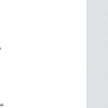
n
al.