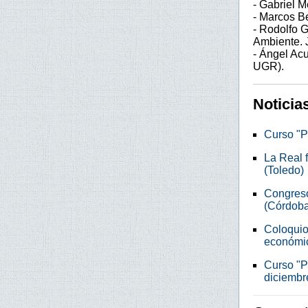
- Gabriel M
- Marcos B
- Rodolfo 
Ambiente. 
- Ángel Ac
UGR).
Noticia
Curso "P
La Real f
(Toledo)
Congreso 
(Córdoba
Coloquio 
económi
Curso "Pa
diciembr