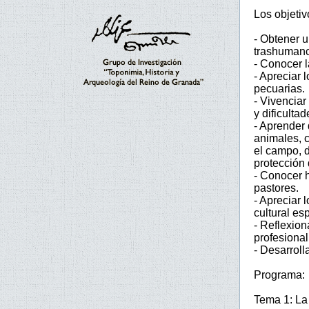
Los objetiv
- Obtener u
trashumanc
- Conocer l
- Apreciar 
pecuarias.
- Vivenciar
y dificultad
- Aprender 
animales, 
el campo, d
protección 
- Conocer h
pastores.
- Apreciar 
cultural es
- Reflexion
profesional
- Desarroll
Programa:
Tema 1: La 