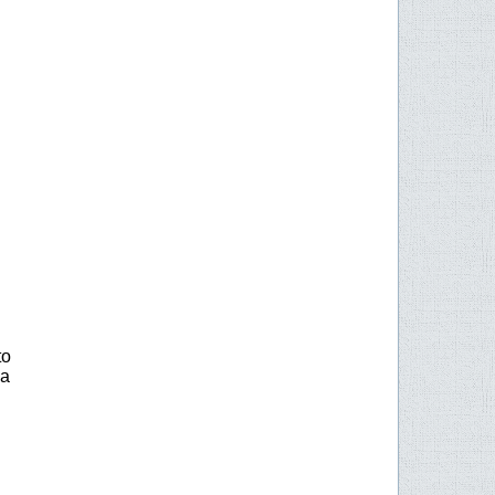
to
da