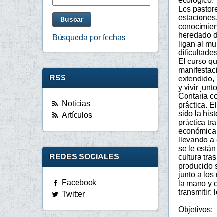
ecológico.
Los pastor
estaciones
conocimient
heredado d
Búsqueda por fechas
ligan al mu
dificultade
El curso q
manifestaci
RSS
extendido, 
y vivir jun
Contaría c
Noticias
práctica. E
sido la his
Artículos
práctica tr
económica, 
llevando a
se le están
REDES SOCIALES
cultura tra
producido 
junto a los
Facebook
la mano y 
transmitir: 
Twitter
Objetivos: