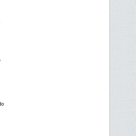
o
e
do