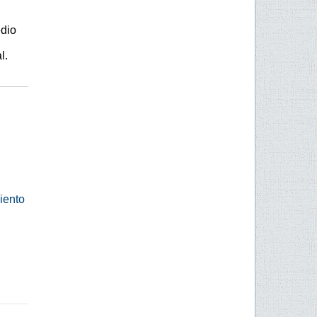
edio
l.
iento