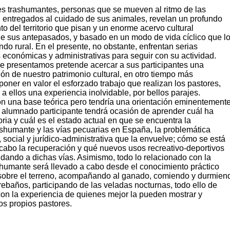
es trashumantes, personas que se mueven al ritmo de las
, entregados al cuidado de sus animales, revelan un profundo
o del territorio que pisan y un enorme acervo cultural
e sus antepasados, y basado en un modo de vida cíclico que l
ndo rural. En el presente, no obstante, enfrentan serias
s económicas y administrativas para seguir con su actividad.
ue presentamos pretende acercar a sus participantes una
ón de nuestro patrimonio cultural, en otro tiempo más
poner en valor el esforzado trabajo que realizan los pastores,
to a ellos una experiencia inolvidable, por bellos parajes.
on una base teórica pero tendría una orientación eminentement
l alumnado participante tendrá ocasión de aprender cuál ha
toria y cuál es el estado actual en que se encuentra la
ashumante y las vías pecuarias en España, la problemática
social y jurídico-administrativa que la envuelve; cómo se está
 cabo la recuperación y qué nuevos usos recreativo-deportivos
 dando a dichas vías. Asimismo, todo lo relacionado con la
shumante será llevado a cabo desde el conocimiento práctico
sobre el terreno, acompañando al ganado, comiendo y durmien
 rebaños, participando de las veladas nocturnas, todo ello de
con la experiencia de quienes mejor la pueden mostrar y
los propios pastores.