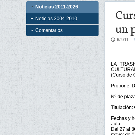
Noticias 2011-2026
Cur
Noticias 2004-2010
un p
Comentarios
6/4/11
.-
LA TRAS
CULTURAL 
(Curso de 
Propone: D
Nº de plaz
Titulación:
Fechas y ho
aula.
Del 27 al 
mayo: de 0