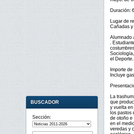
Duración: 6
Lugar de re
Cañadas y 
Alumnado a
. Estudiant
costumbres 
Sociología
el Deporte.
Importe de 
Incluye ga
Presentaci
La trashum
que produce
BUSCADOR
y vuelta e
los pastos 
Sección:
de otoño e
en el medio
veredas y c