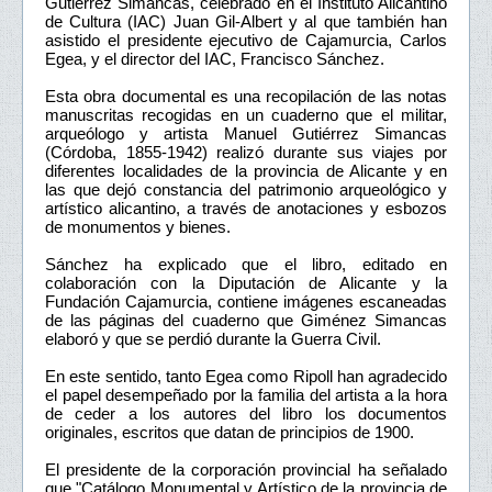
Gutiérrez Simancas, celebrado en el Instituto Alicantino
de Cultura (IAC) Juan Gil-Albert y al que también han
asistido el presidente ejecutivo de Cajamurcia, Carlos
Egea, y el director del IAC, Francisco Sánchez.
Esta obra documental es una recopilación de las notas
manuscritas recogidas en un cuaderno que el militar,
arqueólogo y artista Manuel Gutiérrez Simancas
(Córdoba, 1855-1942) realizó durante sus viajes por
diferentes localidades de la provincia de Alicante y en
las que dejó constancia del patrimonio arqueológico y
artístico alicantino, a través de anotaciones y esbozos
de monumentos y bienes.
Sánchez ha explicado que el libro, editado en
colaboración con la Diputación de Alicante y la
Fundación Cajamurcia, contiene imágenes escaneadas
de las páginas del cuaderno que Giménez Simancas
elaboró y que se perdió durante la Guerra Civil.
En este sentido, tanto Egea como Ripoll han agradecido
el papel desempeñado por la familia del artista a la hora
de ceder a los autores del libro los documentos
originales, escritos que datan de principios de 1900.
El presidente de la corporación provincial ha señalado
que "Catálogo Monumental y Artístico de la provincia de