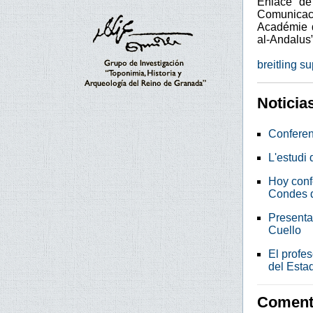
Enlace de
Comunicaci
Académie de
al-Andalus”
breitling s
Noticia
Conferen
L'estudi 
Hoy conf
Condes d
Presentad
Cuello
El profes
del Esta
Comenta