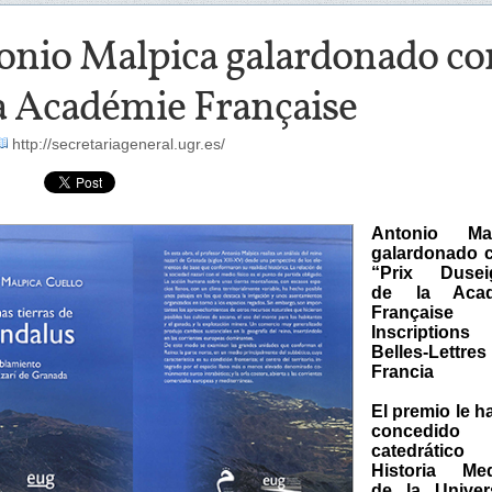
onio Malpica galardonado con
la Académie Française
http://secretariageneral.ugr.es/
Antonio Mal
galardonado c
“Prix Dusei
de la Acad
Française
Inscription
Belles-Lettr
Francia
El premio le h
concedid
catedrátic
Historia Med
de la Univer