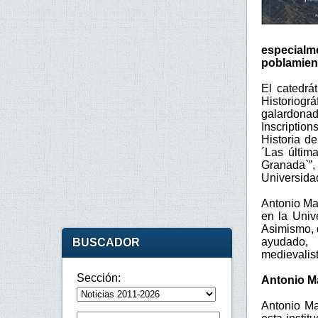
especialme
poblamient
El catedrá
Historiogr
galardona
Inscriptio
Historia d
´Las últim
Granada`”,
Universida
Antonio Mal
en la Univ
Asimismo, 
ayudado, 
BUSCADOR
medievalis
Sección:
Antonio Ma
Antonio Ma