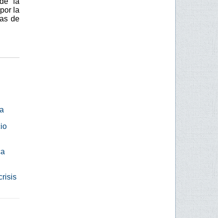
de la
por la
ras de
ca
io
ca
risis