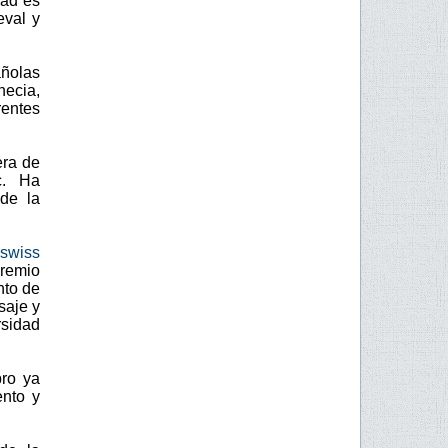
dad es
eval y
añolas
necia,
rentes
era de
c. Ha
de la
swiss
remio
nto de
saje y
rsidad
bro ya
ento y