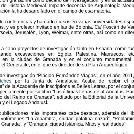
ución granadina como becario de investigación, y en la actuali
o de Historia Medieval. Imparte docencia de Arqueología Medi
ación la ha desarrollado en el campo de esa materia.
do conferencias y ha dado cursos en varias universidades esp
as, y es profesor invitado en las de Bolonia, Ca’ Foscari de Ve
rsovia, Jerusalén, Lyon, Weimar, entre otras, así como en dife
 a cabo proyectos de investigación tanto en España, como fu
lizando excavaciones en Egipto, Palestina, Marruecos, et
do en la ciudad de Granada y en el conjunto monumental 
el Generalife, en el que es director de su Plan Arqueológico.
de investigación “Plácido Fernández Viagas”, en el año 2011,
tches
por la Junta de Andalucía. Acaba de recibir el p
” de la Académie de Inscriptions et Belles Lettres, por el conju
pecialmente por su libro “Las últimas tierras de al-Andalus. Pai
o del Reino de Granada”, editado por la Editorial de la Unive
 y el Legado Andalusí.
publicaciones más importantes cabe destacar, además del li
s volúmenes “La Alhambra, ciudad palatina nazarí”, “Poblami
e Granada”, y “Granada, ciudad islámica. Mitos y realidades”.