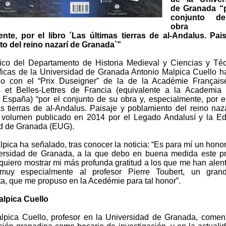
de Granada “p
conjunto d
obra 
nte, por el libro ´Las últimas tierras de al-Andalus. Pai
o del reino nazarí de Granada`”
tico del Departamento de Historia Medieval y Ciencias y Té
áficas de la Universidad de Granada Antonio Malpica Cuello h
do con el “Prix Duseigner” de la de la Académie Français
ns et Belles-Lettres de Francia (equivalente a la Academia
e España) “por el conjunto de su obra y, especialmente, por el
as tierras de al-Andalus. Paisaje y poblamiento del reino naz
 volumen publicado en 2014 por el Legado Andalusí y la Edi
d de Granada (EUG).
pica ha señalado, tras conocer la noticia: “Es para mí un honor
ersidad de Granada, a la que debo en buena medida este p
quiero mostrar mi más profunda gratitud a los que me han alen
muy especialmente al profesor Pierre Toubert, un grand
ta, que me propuso en la Acedémie para tal honor”.
lpica Cuello
lpica Cuello, profesor en la Universidad de Granada, come