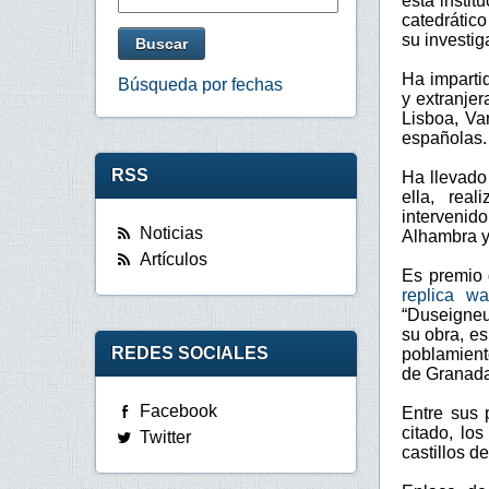
esta instit
catedrátic
su investig
Ha imparti
Búsqueda por fechas
y extranjer
Lisboa, Va
españolas.
RSS
Ha llevado
ella, rea
interveni
Noticias
Alhambra y 
Artículos
Es premio 
replica wa
“Duseigneur
su obra, es
REDES SOCIALES
poblamient
de Granada
Facebook
Entre sus 
citado, lo
Twitter
castillos d