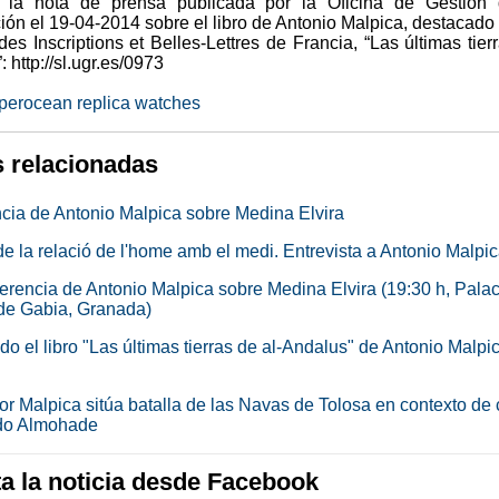
 la nota de prensa publicada por la Oficina de Gestión 
ón el 19-04-2014 sobre el libro de Antonio Malpica, destacado 
s Inscriptions et Belles-Lettres de Francia, “Las últimas tier
: http://sl.ugr.es/0973
uperocean replica watches
s relacionadas
cia de Antonio Malpica sobre Medina Elvira
de la relació de l'home amb el medi. Entrevista a Antonio Malpi
erencia de Antonio Malpica sobre Medina Elvira (19:30 h, Palac
e Gabia, Granada)
o el libro "Las últimas tierras de al-Andalus" de Antonio Malpi
or Malpica sitúa batalla de las Navas de Tolosa en contexto de c
do Almohade
 la noticia desde Facebook