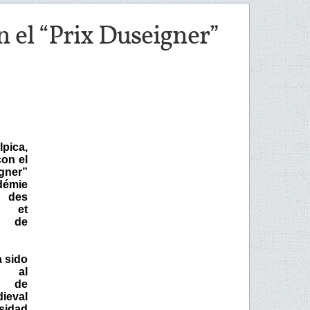
 el “Prix Duseigner”
pica,
on el
gner”
émie
 des
s et
es de
a sido
o al
o de
ieval
sidad