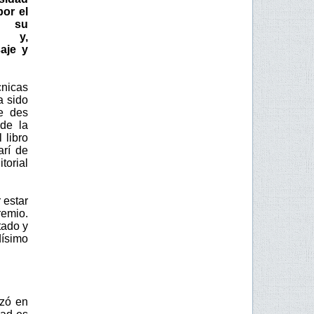
or el
e su
y,
saje y
cnicas
a sido
e des
 de la
 libro
arí de
torial
 estar
remio.
tado y
ísimo
nzó en