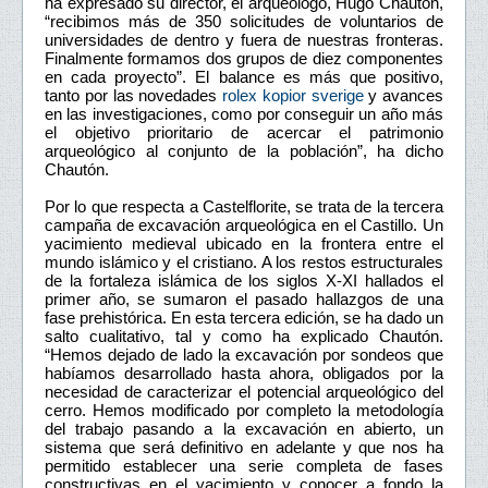
ha expresado su director, el arqueólogo, Hugo Chautón,
“recibimos más de 350 solicitudes de voluntarios de
universidades de dentro y fuera de nuestras fronteras.
Finalmente formamos dos grupos de diez componentes
en cada proyecto”. El balance es más que positivo,
tanto por las novedades
rolex kopior sverige
y avances
en las investigaciones, como por conseguir un año más
el objetivo prioritario de acercar el patrimonio
arqueológico al conjunto de la población”, ha dicho
Chautón.
Por lo que respecta a Castelflorite, se trata de la tercera
campaña de excavación arqueológica en el Castillo. Un
yacimiento medieval ubicado en la frontera entre el
mundo islámico y el cristiano. A los restos estructurales
de la fortaleza islámica de los siglos X-XI hallados el
primer año, se sumaron el pasado hallazgos de una
fase prehistórica. En esta tercera edición, se ha dado un
salto cualitativo, tal y como ha explicado Chautón.
“Hemos dejado de lado la excavación por sondeos que
habíamos desarrollado hasta ahora, obligados por la
necesidad de caracterizar el potencial arqueológico del
cerro. Hemos modificado por completo la metodología
del trabajo pasando a la excavación en abierto, un
sistema que será definitivo en adelante y que nos ha
permitido establecer una serie completa de fases
constructivas en el yacimiento y conocer a fondo la