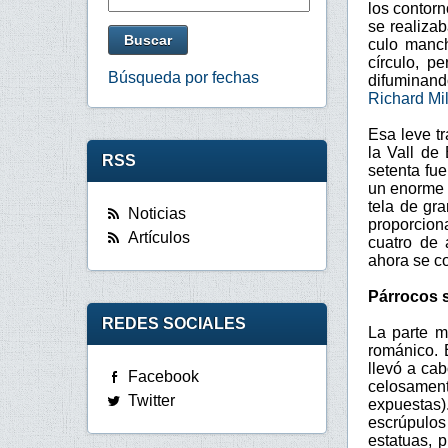
los contorn
se realiza
culo manch
círculo, p
Búsqueda por fechas
difuminando
Richard Mi
Esa leve t
la Vall de
RSS
setenta fu
un enorme 
tela de gr
Noticias
proporcion
Artículos
cuatro de 
ahora se co
Párrocos 
REDES SOCIALES
La parte m
románico. 
llevó a cab
Facebook
celosament
Twitter
expuestas
escrúpulos 
estatuas, p