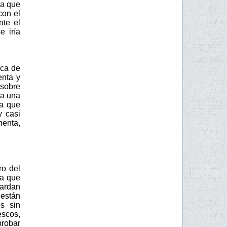
la que
con el
nte el
e iría
ica de
enta y
 sobre
ta una
ra que
y casi
henta,
ro del
ma que
uardan
están
s sin
escos,
probar