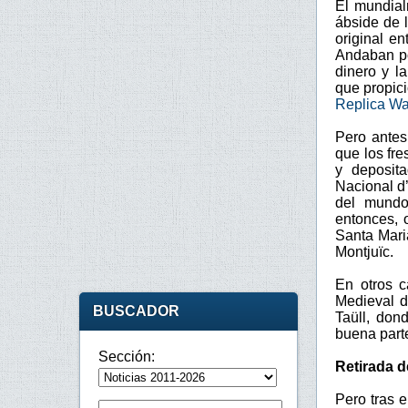
El mundial
ábside de 
original e
Andaban po
dinero y l
que propici
Replica Wa
Pero antes
que los fre
y deposit
Nacional d
del mundo
entonces, 
Santa Mari
Montjuïc.
En otros c
Medieval d
BUSCADOR
Taüll, don
buena parte
Sección:
Retirada de
Pero tras 