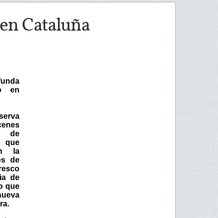
 en Cataluña
funda
o en
serva
cenes
s de
que
n la
és de
resco
ia de
ro que
nueva
ra.