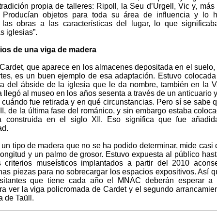
radición propia de talleres: Ripoll, la Seu d’Urgell, Vic y, más 
 Producían objetos para toda su área de influencia y lo 
las obras a las características del lugar, lo que significa
s iglesias”.
ios de una viga de madera
 Cardet, que aparece en los almacenes depositada en el suelo,
tes, es un buen ejemplo de esa adaptación. Estuvo colocada
 del ábside de la iglesia que le da nombre, también en la V
a llegó al museo en los años sesenta a través de un anticuario 
 cuándo fue retirada y en qué circunstancias. Pero sí se sabe 
III, de la última fase del románico, y sin embargo estaba coloc
a construida en el siglo XII. Eso significa que fue añadi
ad.
e un tipo de madera que no se ha podido determinar, mide casi 
longitud y un palmo de grosor. Estuvo expuesta al público has
 criterios museísticos implantados a partir del 2010 acons
unas piezas para no sobrecargar los espacios expositivos. Así q
isitantes que tiene cada año el MNAC deberán esperar a 
ra ver la viga policromada de Cardet y el segundo arrancamie
 de Taüll.