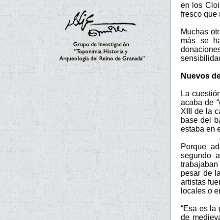
en los Clo
fresco que 
Muchas otr
más se ha
donaciones
sensibilid
Nuevos de
La cuestió
acaba de “
XIII de la
base del ba
estaba en 
Porque ade
segundo a
trabajaban
pesar de la
artistas fu
locales o e
“Esa es la
de medieva