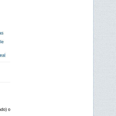
as
le
eal
ado) o