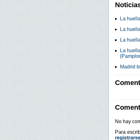
Noticia
La huell
La huell
La huell
La huella
(Pamplo
Madrid b
Comenta
Coment
No hay com
Para escri
registrars