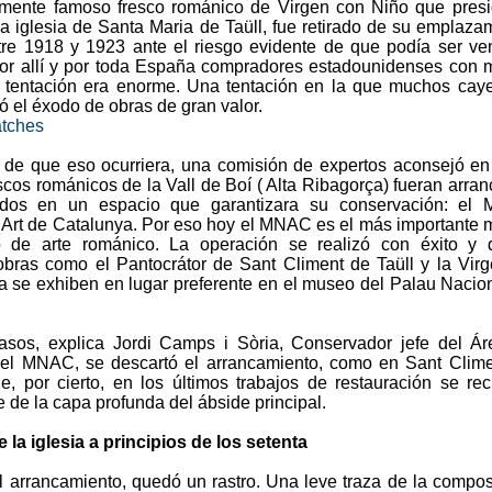
mente famoso fresco románico de Virgen con Niño que presi
la iglesia de Santa Maria de Taüll, fue retirado de su emplaza
ntre 1918 y 1923 ante el riesgo evidente de que podía ser ve
r allí y por toda España compradores estadounidenses con
a tentación era enorme. Una tentación en la que muchos cay
ó el éxodo de obras de gran valor.
tches
 de que eso ocurriera, una comisión de expertos aconsejó e
scos románicos de la Vall de Boí ( Alta Ribagorça) fueran arra
ados en un espacio que garantizara su conservación: el 
’Art de Catalunya. Por eso hoy el MNAC es el más importante
 de arte románico. La operación se realizó con éxito y 
obras como el Pantocrátor de Sant Climent de Taüll y la Vir
a se exhiben en lugar preferente en el museo del Palau Nacio
asos, explica Jordi Camps i Sòria, Conservador jefe del Á
el MNAC, se descartó el arrancamiento, como en Sant Clim
de, por cierto, en los últimos trabajos de restauración se re
 de la capa profunda del ábside principal.
 la iglesia a principios de los setenta
el arrancamiento, quedó un rastro. Una leve traza de la compos