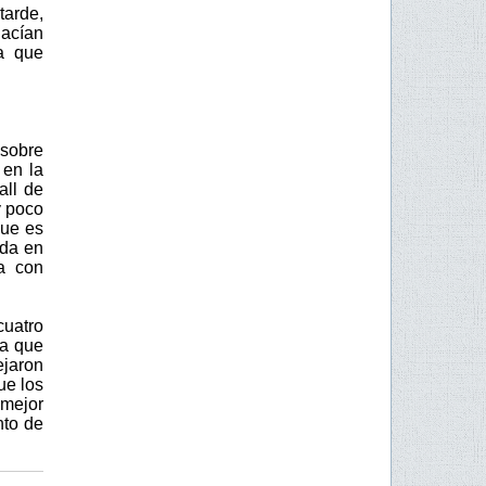
tarde,
hacían
ba que
 sobre
 en la
all de
y poco
que es
ada en
da con
cuatro
ta que
ejaron
ue los
mejor
nto de