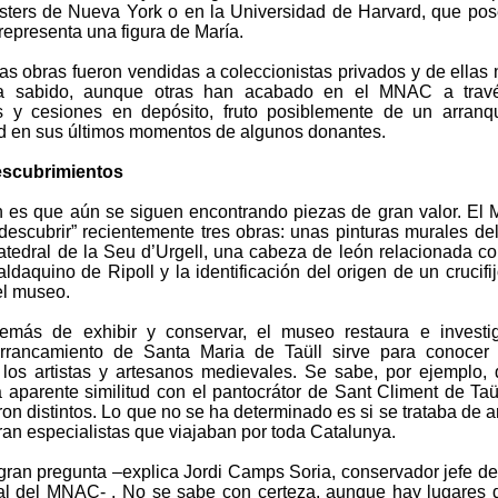
isters de Nueva York o en la Universidad de Harvard, que po
representa una figura de María.
as obras fueron vendidas a coleccionistas privados y de ellas
 sabido, aunque otras han acabado en el MNAC a trav
 y cesiones en depósito, fruto posiblemente de un arranq
ad en sus últimos momentos de algunos donantes.
scubrimientos
n es que aún se siguen encontrando piezas de gran valor. E
descubrir” recientemente tres obras: unas pinturas murales del
 catedral de la Seu d’Urgell, una cabeza de león relacionada c
ldaquino de Ripoll y la identificación del origen de un crucifi
el museo.
más de exhibir y conservar, el museo restaura e investig
rrancamiento de Santa Maria de Taüll sirve para conocer
 los artistas y artesanos medievales. Se sabe, por ejemplo,
 aparente similitud con el pantocrátor de Sant Climent de Taül
eron distintos. Lo que no se ha determinado es si se trataba de ar
ran especialistas que viajaban por toda Catalunya.
 gran pregunta –explica Jordi Camps Soria, conservador jefe de
l del MNAC- . No se sabe con certeza, aunque hay lugares