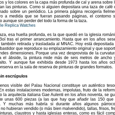
os y los colores en la capa más profunda de cal y arena sobre 
ban las pinturas. Como si alguien depositara una taza de café 
ado sobre un periódico. La primera página recogería fielme
ero a medida que se fueran pasando páginas, el contorno s
 aunque sin perder del todo la forma de la taza.
lle Replica Watches
raza, esa huella profunda, es la que quedó en la iglesia román
 Boí tras el primer arrancamiento. Hasta que en los años ses
e también retirada y trasladada al MNAC. Hoy está depositada
bastidor que reproduce su emplazamiento original y que sopor
andes dimensiones. Porque una vez desprovista de la curvatu
a el ábside, la pintura mide más de seis metros de ancho 
alto. Y aunque fue exhibida desde 1973 hasta los años oc
nserva en la sala de reserva de pinturas de grandes formatos.
sin escrúpulos
enos visible del Palau Nacional constituye un auténtico teso
En estas instalaciones modernas, impolutas, fruto de la refor
o la arquitecta italiana Gae Aulenti en los años noventa, se g
e unas 600 piezas (a las que hay que añadir las 150 que 
). Y muchas más habría si durante años algunos párroco
no hubieran vendido (o más bien malvendido), tallas, frisos, fr
inturas, claustros y hasta iglesias enteras, como es fácil com