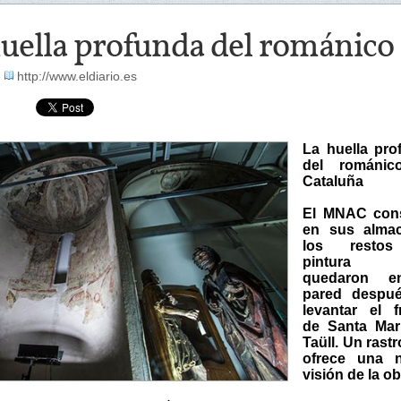
huella profunda del románico
-
http://www.eldiario.es
La huella pro
del románic
Cataluña
El MNAC con
en sus alma
los resto
pintura 
quedaron e
pared despu
levantar el f
de Santa Mar
Taüll. Un rast
ofrece una 
visión de la ob