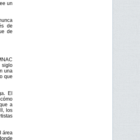
see un
 nunca
és de
ue de
l MNAC
 siglo
on una
jo que
a. El
 cómo
 que a
l, los
tistas
l área
 donde