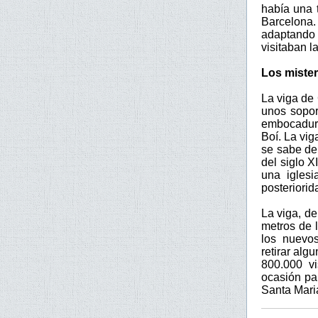
había una t
Barcelona.
adaptando 
visitaban la
Los mister
La viga de
unos sopor
embocadura
Boí. La vig
se sabe de
del siglo X
una iglesi
posteriorid
La viga, d
metros de 
los nuevos
retirar alg
800.000 v
ocasión pa
Santa Maria