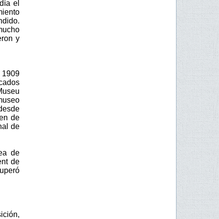
día el
miento
ndido.
 mucho
eron y
n 1909
ncados
Museu
 museo
desde
gen de
nal de
rea de
ent de
cuperó
ición,