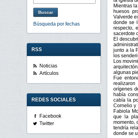
la iglesia 
Mientras l
huesos pro
Valverde ex
donde se lo
Búsqueda por fechas
respecto, 
sacerdote d
El descubr
administra
RSS
junto a la
los senderi
Los movimie
Noticias
arquitectó
algunas pi
Artículos
Fue entonc
realizaron
orígenes d
había cons
REDES SOCIALES
cabía la p
Cornelio y
Fabiola Mo
Facebook
que la pla
momento, o
Twitter
tendría re
donde se u