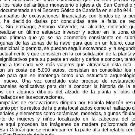
e los resto del antiguo monasterio o iglesia de San Cornelio
a documentada en el Becerro Gótico de Cardeña en el año 944.
ampañas de excavaciones, financiadas con fondos de la pe
a ha decidido darlas por concluidas ante la falta de rec
. Sin embargo, Antonio Valverde, su alcalde, entiende qu
realizar un último esfuerzo inversor y actuar en la zona 
una primera que ya se ha acometido consistente en cubri
algunas de las zonas de la nave para que en un futuro, cua
unicipal lo permita, se puedan seguir excavando, y la segund
actualmente y que consisten en la consolidación de la planta y
ignificativos para su puesta en valor y darlos a conocer, tanto
mo a los cada vez más viajeros que atraviesan esta ruta.
con un coste de 5.000 euros, consisten en consolidar los
te para que se mantenga como una estructura arqueológic
 nuevo. Una vez concluido este proceso de restauració
 paneles explicativos para dar a conocer la historia de la e
os con algunos dibujos del alzado de la planta y fotos d
hallados en las excavaciones.
mpañas de excavaciones dirigida por Fabiola Monzón resul
, tanto por los restos de la planta localizados como el hallazgo d
teriales y elementos como cerámicas, monedas, algunas fíbula
ento de mujeres y niños localizado en la cabecera del te
e aquí proceden las imágenes de madera policromada d
San Ciprián que se encuentran en la parte alta del retablo cent