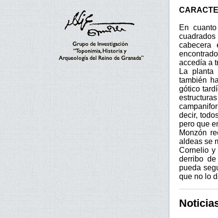
CARACTE
En cuanto 
cuadrados 
cabecera 
encontrad
accedía a t
La planta 
también ha
gótico tard
estructura
campaniform
decir, tod
pero que e
Monzón rec
aldeas se 
Cornelio y
derribo de
pueda segu
que no lo d
Noticia