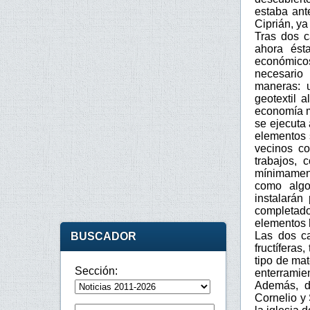
estaba ant
Ciprián, y
Tras dos c
ahora ést
económicos
necesario 
maneras: 
geotextil 
economía m
se ejecuta 
elementos s
vecinos co
trabajos, 
mínimamen
como algo
instalarán
completad
elementos 
Las dos ca
BUSCADOR
fructíferas
tipo de ma
Sección:
enterrami
Además, d
Cornelio y 