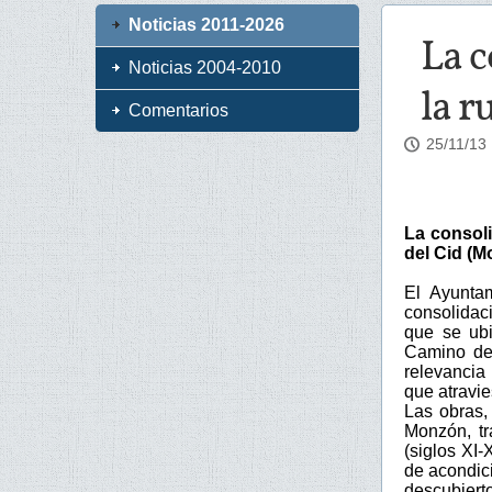
Noticias 2011-2026
La c
Noticias 2004-2010
la r
Comentarios
25/11/13
La consoli
del Cid (M
El Ayunta
consolidac
que se ubi
Camino de
relevancia
que atravie
Las obras,
Monzón, tr
(siglos XI-
de acondic
descubiert