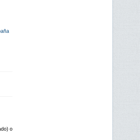
spaña
ado) o