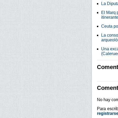
La Diput
El Marq p
itinerant
Ceuta po
La conso
arqueoló
Una exca
(Calerue
Comenta
Coment
No hay com
Para escri
registrars