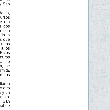
 y San
danía,
ursos
e era
de dos
r con
ndo la
a, que
 otros
 a los
 Estos
 muros
a, no
n, se
rmita,
e los
taron
e otro
s y un
mplo.
e San
ral de