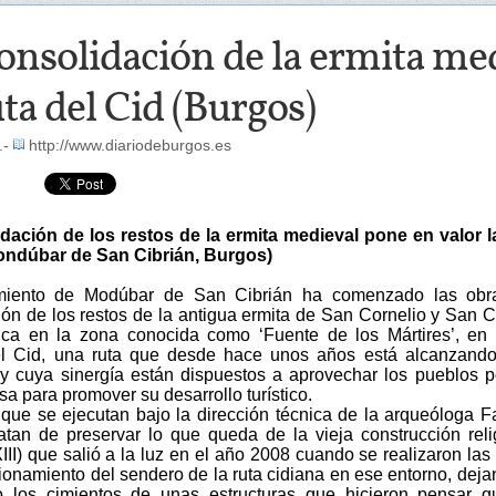
onsolidación de la ermita me
uta del Cid (Burgos)
.-
http://www.diariodeburgos.es
dación de los restos de la ermita medieval pone en valor l
ondúbar de San Cibrián, Burgos)
miento de Modúbar de San Cibrián ha comenzado las obr
ión de los restos de la antigua ermita de San Cornelio y San C
ca en la zona conocida como ‘Fuente de los Mártires’, en
l Cid, una ruta que desde hace unos años está alcanzando
 y cuya sinergía están dispuestos a aprovechar los pueblos p
sa para promover su desarrollo turístico.
 que se ejecutan bajo la dirección técnica de la arqueóloga F
atan de preservar lo que queda de la vieja construcción reli
XIII) que salió a la luz en el año 2008 cuando se realizaron las
ionamiento del sendero de la ruta cidiana en ese entorno, deja
o los cimientos de unas estructuras que hicieron pensar 