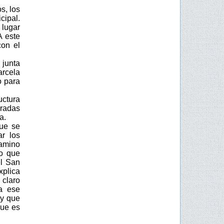
s, los
cipal.
 lugar
A este
con el
 junta
arcela
o para
uctura
eradas
a.
que se
r los
camino
lo que
el San
xplica
 claro
a ese
 y que
que es