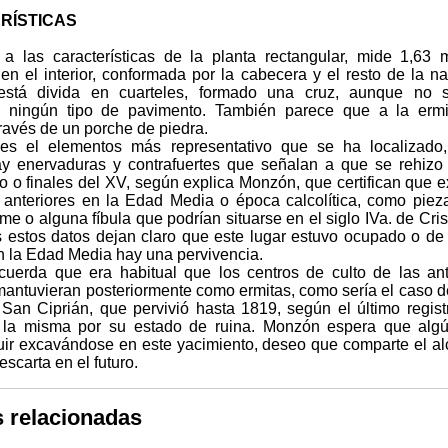
RÍSTICAS
a las características de la planta rectangular, mide 1,63 
en el interior, conformada por la cabecera y el resto de la na
está divida en cuarteles, formado una cruz, aunque no 
o ningún tipo de pavimento. También parece que a la ermi
ravés de un porche de piedra.
es el elementos más representativo que se ha localizado,
y enervaduras y contrafuertes que señalan a que se rehizo
ío o finales del XV, según explica Monzón, que certifican que e
s anteriores en la Edad Media o época calcolítica, como piez
e o alguna fíbula que podrían situarse en el siglo IVa. de Cris
os estos datos dejan claro que este lugar estuvo ocupado o de
n la Edad Media hay una pervivencia.
uerda que era habitual que los centros de culto de las an
mantuvieran posteriormente como ermitas, como sería el caso 
 San Ciprián, que pervivió hasta 1819, según el último regist
 la misma por su estado de ruina. Monzón espera que algú
ir excavándose en este yacimiento, deseo que comparte el al
escarta en el futuro.
s relacionadas