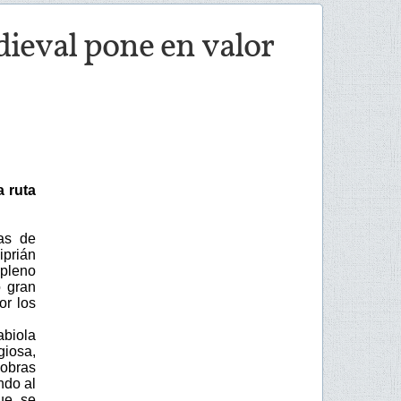
dieval pone en valor
a ruta
as de
iprián
 pleno
 gran
or los
abiola
giosa,
 obras
ndo al
que se