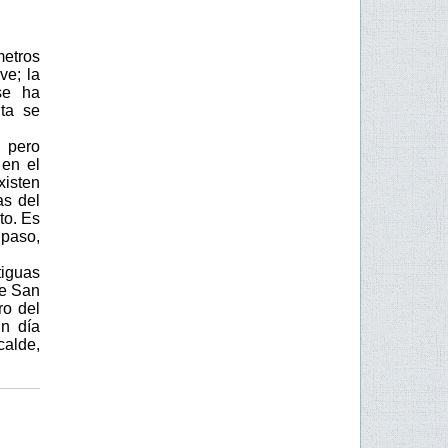
metros
ve; la
se ha
ta se
 pero
 en el
xisten
as del
to. Es
 paso,
tiguas
de San
ro del
n día
calde,