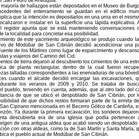
de San Pedro de Antioquía.
a mayoría de hallazgos están depositados en el Museo de Burgo
cedentes del enterramiento se guardan en el edificio muni
plica que la intención es depositarlos en una urna en el mismo
calizaron e instalar en la superficie una lápida explicativa. 
el regidor apunta que se está manteniendo conversaciones 
e la localidad para concretar esa posibilidad.
imiento de este yacimiento arqueológico se produjo cuando la
tivo de Modúbar de San Cibrián decidió acondicionar una p
 Fuente de los Mártires como lugar de esparcimiento y descans
stas y viajeros del Camino del Cid.
ntos de tierra dejaron al descubierto los cimientos de una estr
nica de planta rectangular, dentro de la cual fueron recup
ezas talladas correspondientes a las enervaduras de una bóved
es cuando el alcalde decidió encargar las excavaciones, 
 durante los veranos de 2009 y 2010. Se trataba de busca
el pueblo, teniendo en cuenta, además, que al otro lado del 
tancia de que se ubicó el despoblado de San Cibrián, por 
osibilidad de que dichos restos formaran parte de la ermita d
 San Cipriano mencionada en el Becerro Gótico de Cardeña, e
nzón. Ya durante la primera excavación, los sondeos dejaron
nta descubierta era de una iglesia que podía pertenecer 
rigen de una antigua aldea que acabó siendo un despoblado
lación con otras aldeas, como la de San Martín y Santa María, 
bica el pueblo actual de Modúbar de San Cibrián.