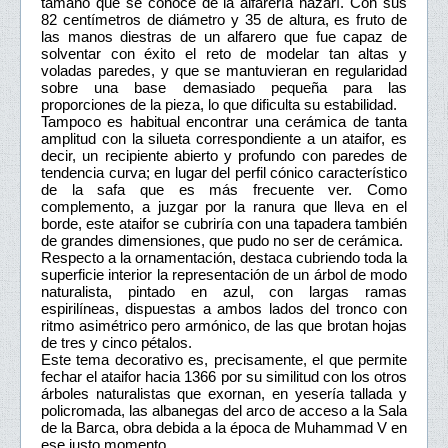
tamaño que se conoce de la alfarería nazarí. Con sus
82 centímetros de diámetro y 35 de altura, es fruto de
las manos diestras de un alfarero que fue capaz de
solventar con éxito el reto de modelar tan altas y
voladas paredes, y que se mantuvieran en regularidad
sobre una base demasiado pequeña para las
proporciones de la pieza, lo que dificulta su estabilidad.
Tampoco es habitual encontrar una cerámica de tanta
amplitud con la silueta correspondiente a un ataifor, es
decir, un recipiente abierto y profundo con paredes de
tendencia curva; en lugar del perfil cónico característico
de la safa que es más frecuente ver. Como
complemento, a juzgar por la ranura que lleva en el
borde, este ataifor se cubriría con una tapadera también
de grandes dimensiones, que pudo no ser de cerámica.
Respecto a la ornamentación, destaca cubriendo toda la
superficie interior la representación de un árbol de modo
naturalista, pintado en azul, con largas ramas
espirilíneas, dispuestas a ambos lados del tronco con
ritmo asimétrico pero armónico, de las que brotan hojas
de tres y cinco pétalos.
Este tema decorativo es, precisamente, el que permite
fechar el ataifor hacia 1366 por su similitud con los otros
árboles naturalistas que exornan, en yesería tallada y
policromada, las albanegas del arco de acceso a la Sala
de la Barca, obra debida a la época de Muhammad V en
ese justo momento.