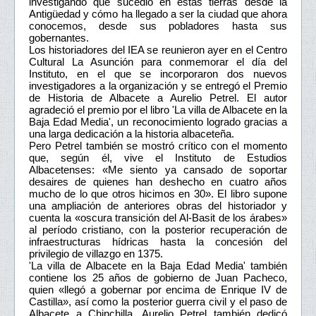
investigando qué sucedió en estas tierras desde la
Antigüedad y cómo ha llegado a ser la ciudad que ahora
conocemos, desde sus pobladores hasta sus
gobernantes.
Los historiadores del IEA se reunieron ayer en el Centro
Cultural La Asunción para conmemorar el día del
Instituto, en el que se incorporaron dos nuevos
investigadores a la organización y se entregó el Premio
de Historia de Albacete a Aurelio Petrel. El autor
agradeció el premio por el libro 'La villa de Albacete en la
Baja Edad Media', un reconocimiento logrado gracias a
una larga dedicación a la historia albaceteña.
Pero Petrel también se mostró crítico con el momento
que, según él, vive el Instituto de Estudios
Albacetenses: «Me siento ya cansado de soportar
desaires de quienes han deshecho en cuatro años
mucho de lo que otros hicimos en 30». El libro supone
una ampliación de anteriores obras del historiador y
cuenta la «oscura transición del Al-Basit de los árabes»
al período cristiano, con la posterior recuperación de
infraestructuras hídricas hasta la concesión del
privilegio de villazgo en 1375.
'La villa de Albacete en la Baja Edad Media' también
contiene los 25 años de gobierno de Juan Pacheco,
quien «llegó a gobernar por encima de Enrique IV de
Castilla», así como la posterior guerra civil y el paso de
Albacete a Chinchilla. Aurelio Petrel también dedicó