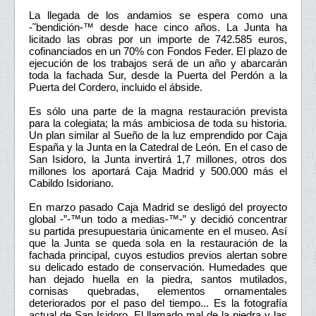
La llegada de los andamios se espera como una
-˜bendición-™ desde hace cinco años. La Junta ha
licitado las obras por un importe de 742.585 euros,
cofinanciados en un 70% con Fondos Feder. El plazo de
ejecución de los trabajos será de un año y abarcarán
toda la fachada Sur, desde la Puerta del Perdón a la
Puerta del Cordero, incluido el ábside.
Es sólo una parte de la magna restauración prevista
para la colegiata; la más ambiciosa de toda su historia.
Un plan similar al Sueño de la luz emprendido por Caja
España y la Junta en la Catedral de León. En el caso de
San Isidoro, la Junta invertirá 1,7 millones, otros dos
millones los aportará Caja Madrid y 500.000 más el
Cabildo Isidoriano.
En marzo pasado Caja Madrid se desligó del proyecto
global -”-™un todo a medias-™-” y decidió concentrar
su partida presupuestaria únicamente en el museo. Así
que la Junta se queda sola en la restauración de la
fachada principal, cuyos estudios previos alertan sobre
su delicado estado de conservación. Humedades que
han dejado huella en la piedra, santos mutilados,
cornisas quebradas, elementos ornamentales
deteriorados por el paso del tiempo... Es la fotografía
actual de San Isidoro. El llamado mal de la piedra y las