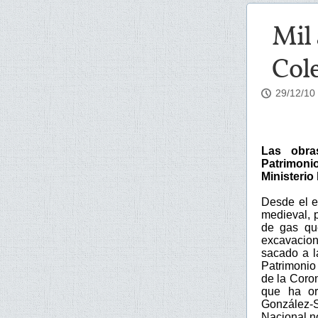
Mil 
Col
29/12/10
Las obras
Patrimoni
Ministerio 
Desde el e
medieval, 
de gas que
excavacio
sacado a l
Patrimonio 
de la Coron
que ha or
González-S
Nacional n