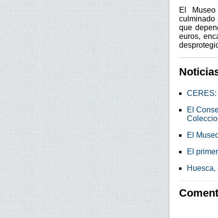
El Museo 
culminado 
que depend
euros, enca
desprotegi
Noticia
CERES: C
El Conse
Coleccio
El Museo
El prime
Huesca, 
Comenta