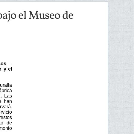
 bajo el Museo de
cos -
 y el
uralla
ábrica
. Las
s han
rvará.
rvicio
restos
to de
imonio