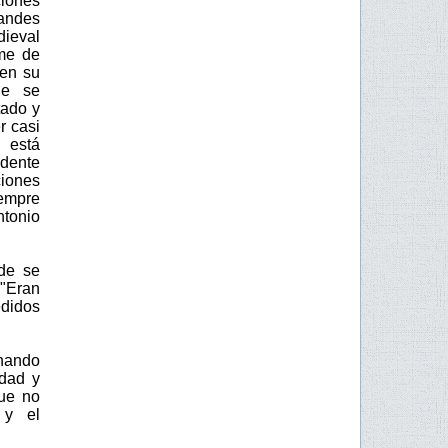
ciones
andes
ieval
rme de
 en su
ue se
tado y
r casi
 está
edente
iones
iempre
ntonio
de se
 "Eran
edidos
rnando
udad y
que no
 y el