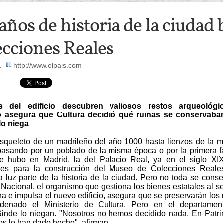
años de historia de la ciudad
ecciones Reales
.-
http://www.elpais.com
 del edificio descubren valiosos restos arqueológi
o asegura que Cultura decidió qué ruinas se conservaban
lo niega
squeleto de un madrileño del año 1000 hasta lienzos de la m
pasando por un poblado de la misma época o por la primera f
 hubo en Madrid, la del Palacio Real, ya en el siglo XIX
nes para la construcción del Museo de Colecciones Reale
a luz parte de la historia de la ciudad. Pero no toda se conse
Nacional, el organismo que gestiona los bienes estatales al se
a e impulsa el nuevo edificio, asegura que se preservarán los 
denado el Ministerio de Cultura. Pero en el departamen
inde lo niegan. "Nosotros no hemos decidido nada. En Patr
os lo han dado hecho", afirman.