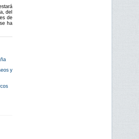
stará
a, del
nes de
 se ha
aña
seos y
rcos