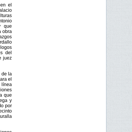
en el
alacio
lturas
ntonio
y que
a obra
lazgos
dallo
ólogos
os del
e juez
 de la
ara el
 línea
ciones
la que
Vega y
do por
ecinto
uralla