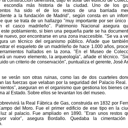
la construcción defensiva, bajo el solar del edificio de Colec
 escondía más historia de la ciudad. Uno de los gr
ientos ha sido el de los restos de una barriada med
diente a la fundación de Madrid", según consta en un info
 que se trata de un hallazgo "muy importante por ser único
n el casco madrileño". Patrimonio Nacional asegura q
 este poblamiento, si bien una pequeña parte se ha documen
de nuevo, por encontrarse en una zona inaccesible. "Se va a ve
gura un técnico del organismo público. Añade que también
ostrar el esqueleto de un madrileño de hace 1.000 años, proc
terramientos hallados en la zona. "En el Museo de Colecc
rá un nuevo elemento, la arqueología", añade el técnico. "S
do un criterio de conservación", puntualiza el gerente, José A
se verán son otras ruinas, como las de dos cuarteles don
n las fuerzas que velaban por la seguridad del Palacio Real.
imientos", aseguran en el organismo que gestiona los bienes c
na al Estado. Sobre ellos se levantan los del museo.
brevivirá la Real Fábrica de Gas, construida en 1832 por Fe
Campo del Moro. Fue el primer edificio de ese tipo en la ci
luz al palacio. Fue ampliado en 1890. "Eran unos restos 
yor valor", asegura Bordallo. Quedaba la cimentación
o.