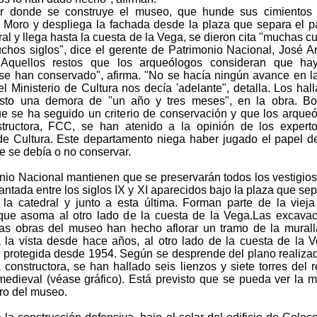
ar donde se construye el museo, que hunde sus cimientos 
Moro y despliega la fachada desde la plaza que separa el p
ral y llega hasta la cuesta de la Vega, se dieron cita "muchas cu
chos siglos", dice el gerente de Patrimonio Nacional, José A
 "Aquellos restos que los arqueólogos consideran que ha
 se han conservado", afirma. "No se hacía ningún avance en l
l Ministerio de Cultura nos decía 'adelante", detalla. Los hal
sto una demora de "un año y tres meses", en la obra. Bor
e se ha seguido un criterio de conservación y que los arque
tructora, FCC, se han atenido a la opinión de los expert
 de Cultura. Este departamento niega haber jugado el papel d
e se debía o no conservar.
nio Nacional mantienen que se preservarán todos los vestigios
antada entre los siglos IX y XI aparecidos bajo la plaza que sep
 la catedral y junto a esta última. Forman parte de la vieja
que asoma al otro lado de la cuesta de la Vega.Las excava
las obras del museo han hecho aflorar un tramo de la mural
a la vista desde hace años, al otro lado de la cuesta de la 
protegida desde 1954. Según se desprende del plano realiza
constructora, se han hallado seis lienzos y siete torres del r
medieval (véase gráfico). Está previsto que se pueda ver la m
ro del museo.