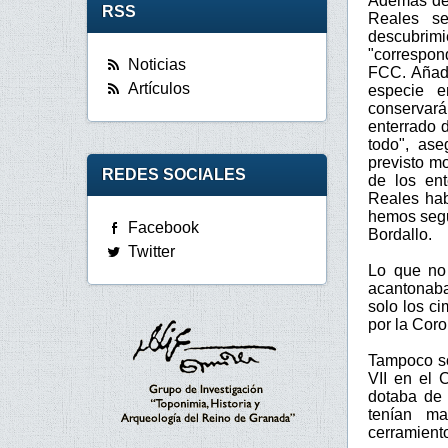
Además de 
RSS
Reales se
descubrim
"correspon
Noticias
FCC. Añade
Artículos
especie e
conservará
enterrado 
todo", ase
previsto m
REDES SOCIALES
de los en
Reales hab
hemos segui
Facebook
Bordallo.
Twitter
Lo que no 
acantonaba
solo los c
por la Coro
Tampoco so
VII en el 
dotaba de 
tenían ma
cerramient