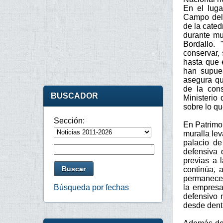
En el lug
Campo del 
de la cated
durante mu
Bordallo.
conservar,
hasta que e
han supue
asegura qu
de la cons
BUSCADOR
Ministerio
sobre lo qu
Sección:
En Patrimo
muralla lev
palacio de
defensiva 
previas a 
continúa, 
permanece 
la empresa 
Búsqueda por fechas
defensivo 
desde dent