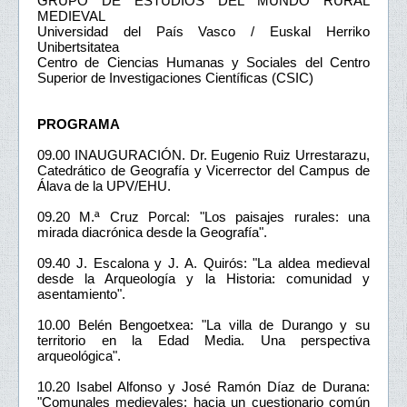
GRUPO DE ESTUDIOS DEL MUNDO RURAL
MEDIEVAL
Universidad del País Vasco / Euskal Herriko
Unibertsitatea
Centro de Ciencias Humanas y Sociales del Centro
Superior de Investigaciones Científicas (CSIC)
PROGRAMA
09.00 INAUGURACIÓN. Dr. Eugenio Ruiz Urrestarazu,
Catedrático de Geografía y Vicerrector del Campus de
Álava de la UPV/EHU.
09.20 M.ª Cruz Porcal: "Los paisajes rurales: una
mirada diacrónica desde la Geografía".
09.40 J. Escalona y J. A. Quirós: "La aldea medieval
desde la Arqueología y la Historia: comunidad y
asentamiento".
10.00 Belén Bengoetxea: "La villa de Durango y su
territorio en la Edad Media. Una perspectiva
arqueológica".
10.20 Isabel Alfonso y José Ramón Díaz de Durana:
"Comunales medievales: hacia un cuestionario común