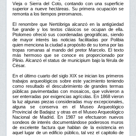
Vieja o Sierra del Coto, contando con una superficie
superior a nueve hectáreas. Su primera ocupación se
remonta a los tiempos preromanos.
El renombre que Nertóbriga alcanzó en la antigüedad
fue grande y los textos clásicos se ocupan de ella.
Ptolomeo ofreció sus coordenadas geográficas, siendo
de mayor interés las noticias facilitadas por Polibia
quien menciona la ciudad a propósito de su toma por las
tropas romanas al mando del pretor Marcelo. El texto
más hermoso que se conoce es proporcionado por
Plinio. Alcanzó el status de municipium bajo la férula de
César.
En el último cuarto del siglo XIX se inician los primeros
trabajos arqueológicos sobre este yacimiento teniendo
como resultado el descubrimiento de grandes termas
públicas pavimentadas con mosaicos, que volvieron a
ser enterradas por exigencias agrícolas. En 1868 vieron
la luz algunas piezas consideradas muy excepcionales,
alguna se conserva en el Museo Arqueológico
Provincial de Badajoz y otras en el Museo Arqueológico
Nacional de Madrid. En 1987 se efectuaron nuevos
sondeos de interés documentándose poderosos muros
de excelente factura que hablan de la existencia en
aquel lugar de un edificio público, tal vez el capitolio de