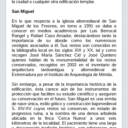
la ciudad o cualquier otra edificación templar.
San Miguel
En lo que respecta a la iglesia altomediaval de San
Miguel de los Fresnos, en torno a 1991 se daba a
conocer en medios académicos por Luis Berrocal
Rangel y Rafael Caso Amador, destacándose tanto la
importancia de su ábside como los numerosos
vestigios asociados a él. Sus restos son conocidos en
la bibliografía local en los siglos XIX y XX, tal y como
recogen José María Sánchez Cid y José Quintero
quienes hablan de la monumentalidad de los restos
conservados, recogidos en 2003 en el inventario de
arquitectura tardoantigua y altomedieval de
Extremadura por el Instituto de Arqueología de Mérida.
Sin embargo, a pesar de la importancia histórica de la
edificación, ésta carece aún de los instrumentos de
protección que faciliten su estudio científico y aseguren
su conservación en el futuro. San Miguel es una ermita
de nave única, estilo gótico y construcción bajomedieval
S. XIV-XV cuyos restos se conservan, en estado de
progresiva ruina, a la sombra de una densa arboleda
ubicada en la finca 'Cerca Nueva' a unos seis
kilómetros de la localidad. El yacimiento tiene una larga
y desconocida tradición histórica, con referencias que