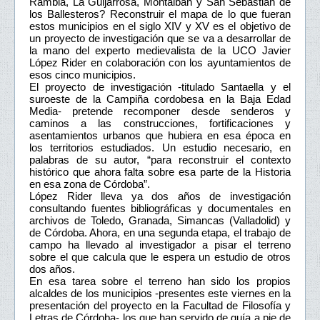
Rambla, La Guijarrosa, Montalbán y San Sebastián de
los Ballesteros? Reconstruir el mapa de lo que fueran
estos municipios en el siglo XIV y XV es el objetivo de
un proyecto de investigación que se va a desarrollar de
la mano del experto medievalista de la UCO Javier
López Rider en colaboración con los ayuntamientos de
esos cinco municipios.
El proyecto de investigación -titulado Santaella y el
suroeste de la Campiña cordobesa en la Baja Edad
Media- pretende recomponer desde senderos y
caminos a las construcciones, fortificaciones y
asentamientos urbanos que hubiera en esa época en
los territorios estudiados. Un estudio necesario, en
palabras de su autor, “para reconstruir el contexto
histórico que ahora falta sobre esa parte de la Historia
en esa zona de Córdoba”.
López Rider lleva ya dos años de investigación
consultando fuentes bibliográficas y documentales en
archivos de Toledo, Granada, Simancas (Valladolid) y
de Córdoba. Ahora, en una segunda etapa, el trabajo de
campo ha llevado al investigador a pisar el terreno
sobre el que calcula que le espera un estudio de otros
dos años.
En esa tarea sobre el terreno han sido los propios
alcaldes de los municipios -presentes este viernes en la
presentación del proyecto en la Facultad de Filosofía y
Letras de Córdoba- los que han servido de guía a pie de