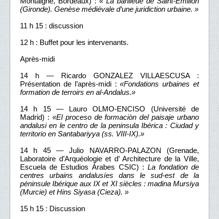
Montaigne, Bordeaux) :
« La banlieue de Saint-Émilion
(Gironde). Genèse médiévale d’une juridiction urbaine. »
11 h 15 : discussion
12 h : Buffet pour les intervenants.
Après-midi
14 h — Ricardo GONZALEZ VILLAESCUSA :
Présentation de l’après-midi :
«Fondations urbaines et
formation de terroirs en al-Andalus.»
14 h 15 — Lauro OLMO-ENCISO (Université de
Madrid) :
«El proceso de formaciòn del paisaje urbano
andalusi en le centro de la peninsula Ibérica : Ciudad y
territorio en Santabariyya (ss. VIII-IX).»
14 h 45 — Julio NAVARRO-PALAZON (Grenade,
Laboratoire d’Arquéologie et d’ Architecture de la Ville,
Escuela de Estudios Árabes CSIC) :
La fondation de
centres urbains andalusíes dans le sud-est de la
péninsule Ibérique aux IX et XI siècles : madina Mursiya
(Murcie) et Hins Siyasa (Cieza). »
15 h 15 : Discussion