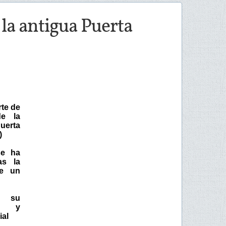
la antigua Puerta
te de
de la
erta
)
se ha
as la
de un
 su
ón y
ial