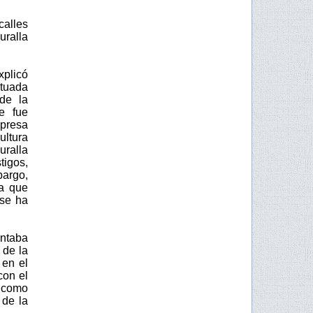
calles
uralla
xplicó
ituada
de la
e fue
mpresa
ultura
uralla
tigos,
bargo,
ya que
 se ha
ontaba
 de la
 en el
con el
s como
 de la