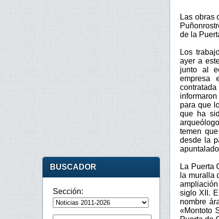
Las obras 
Puñonrostro
de la Puer
Los trabaj
ayer a este
junto al e
empresa e
contratada
informaron
para que l
que ha sid
arqueólogo
temen que 
desde la pa
apuntalado
La Puerta 
BUSCADOR
la muralla 
ampliación
Sección:
siglo XII. 
nombre ára
«Montoto S