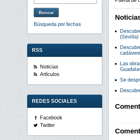
Puerta de O
Noticia
Búsqueda por fechas
Descubre
(Sevilla)
Descubre
RSS
cadáver
Las obras
Noticias
Guadalav
Artículos
Se despr
Descubre
REDES SOCIALES
Comenta
Facebook
Twitter
Coment