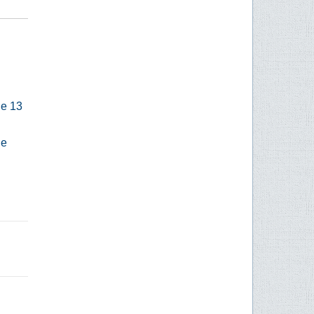
de 13
de