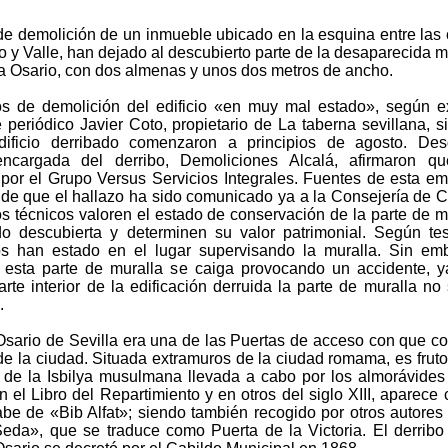
de demolición de un inmueble ubicado en la esquina entre las 
 y Valle, han dejado al descubierto parte de la desaparecida m
ta Osario, con dos almenas y unos dos metros de ancho.
os de demolición del edificio «en muy mal estado», según e
 periódico Javier Coto, propietario de La taberna sevillana, s
dificio derribado comenzaron a principios de agosto. Des
ncargada del derribo, Demoliciones Alcalá, afirmaron qu
 por el Grupo Versus Servicios Integrales. Fuentes de esta e
 de que el hallazo ha sido comunicado ya a la Consejería de C
os técnicos valoren el estado de conservación de la parte de m
o descubierta y determinen su valor patrimonial. Según tes
s han estado en el lugar supervisando la muralla. Sin em
esta parte de muralla se caiga provocando un accidente, 
rte interior de la edificación derruida la parte de muralla no
.
Osario de Sevilla era una de las Puertas de acceso con que c
de la ciudad. Situada extramuros de la ciudad romama, es fruto
 de la Isbilya musulmana llevada a cabo por los almorávides
En el Libro del Repartimiento y en otros del siglo XIII, aparece 
be de «Bib Alfat»; siendo también recogido por otros autore
eda», que se traduce como Puerta de la Victoria. El derribo