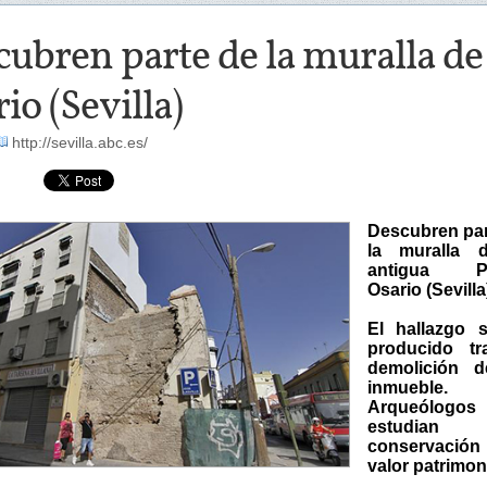
ubren parte de la muralla de 
io (Sevilla)
http://sevilla.abc.es/
Descubren par
la muralla 
antigua Pu
Osario (Sevilla
El hallazgo 
producido tr
demolición 
inmueble.
Arqueólogos
estudian
conservaci
valor patrimon