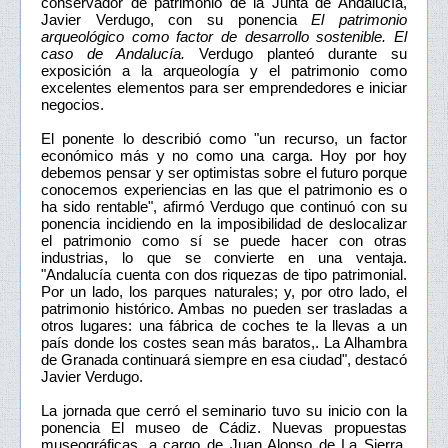
conservador de patrimonio de la Junta de Andalucía,
Javier Verdugo, con su ponencia
El patrimonio
arqueológico como factor de desarrollo sostenible. El
caso de Andalucía.
Verdugo planteó durante su
exposición a la arqueología y el patrimonio como
excelentes elementos para ser emprendedores e iniciar
negocios.
El ponente lo describió como "un recurso, un factor
económico más y no como una carga. Hoy por hoy
debemos pensar y ser optimistas sobre el futuro porque
conocemos experiencias en las que el patrimonio es o
ha sido rentable", afirmó Verdugo que continuó con su
ponencia incidiendo en la imposibilidad de deslocalizar
el patrimonio como sí se puede hacer con otras
industrias, lo que se convierte en una ventaja.
"Andalucía cuenta con dos riquezas de tipo patrimonial.
Por un lado, los parques naturales; y, por otro lado, el
patrimonio histórico. Ambas no pueden ser trasladas a
otros lugares: una fábrica de coches te la llevas a un
país donde los costes sean más baratos,. La Alhambra
de Granada continuará siempre en esa ciudad", destacó
Javier Verdugo.
La jornada que cerró el seminario tuvo su inicio con la
ponencia El museo de Cádiz. Nuevas propuestas
museográficas, a cargo de Juan Alonso de La Sierra,