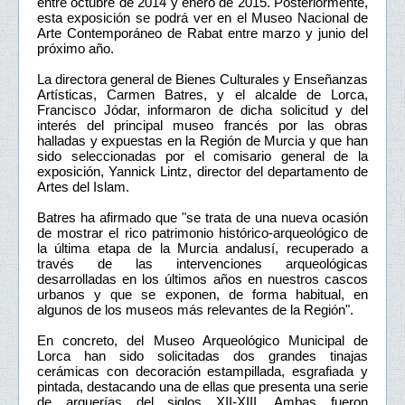
entre octubre de 2014 y enero de 2015. Posteriormente,
esta exposición se podrá ver en el Museo Nacional de
Arte Contemporáneo de Rabat entre marzo y junio del
próximo año.
La directora general de Bienes Culturales y Enseñanzas
Artísticas, Carmen Batres, y el alcalde de Lorca,
Francisco Jódar, informaron de dicha solicitud y del
interés del principal museo francés por las obras
halladas y expuestas en la Región de Murcia y que han
sido seleccionadas por el comisario general de la
exposición, Yannick Lintz, director del departamento de
Artes del Islam.
Batres ha afirmado que "se trata de una nueva ocasión
de mostrar el rico patrimonio histórico-arqueológico de
la última etapa de la Murcia andalusí, recuperado a
través de las intervenciones arqueológicas
desarrolladas en los últimos años en nuestros cascos
urbanos y que se exponen, de forma habitual, en
algunos de los museos más relevantes de la Región".
En concreto, del Museo Arqueológico Municipal de
Lorca han sido solicitadas dos grandes tinajas
cerámicas con decoración estampillada, esgrafiada y
pintada, destacando una de ellas que presenta una serie
de arquerías del siglos XII-XIII. Ambas fueron