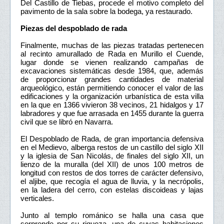
Del Castillo de Tiebas, procede el motivo completo del
pavimento de la sala sobre la bodega, ya restaurado.
Piezas del despoblado de rada
Finalmente, muchas de las piezas tratadas pertenecen
al recinto amurallado de Rada en Murillo el Cuende,
lugar donde se vienen realizando campañas de
excavaciones sistemáticas desde 1984, que, además
de proporcionar grandes cantidades de material
arqueológico, están permitiendo conocer el valor de las
edificaciones y la organización urbanística de esta villa
en la que en 1366 vivieron 38 vecinos, 21 hidalgos y 17
labradores y que fue arrasada en 1455 durante la guerra
civil que se libró en Navarra.
El Despoblado de Rada, de gran importancia defensiva
en el Medievo, alberga restos de un castillo del siglo XII
y la iglesia de San Nicolás, de finales del siglo XII, un
lienzo de la muralla (del XII) de unos 100 metros de
longitud con restos de dos torres de carácter defensivo,
el aljibe, que recogía el agua de lluvia, y la necrópolis,
en la ladera del cerro, con estelas discoideas y lajas
verticales.
Junto al templo románico se halla una casa que
sorprende por su riqueza, una de cuyas habitaciones