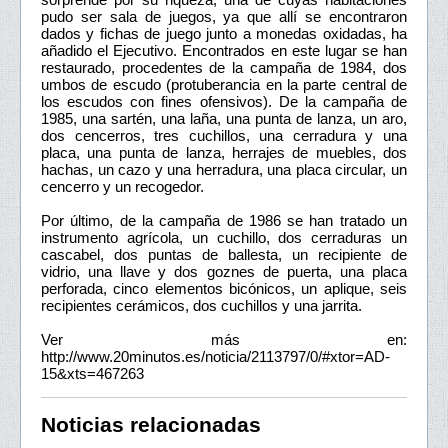
pudo ser sala de juegos, ya que allí se encontraron
dados y fichas de juego junto a monedas oxidadas, ha
añadido el Ejecutivo. Encontrados en este lugar se han
restaurado, procedentes de la campaña de 1984, dos
umbos de escudo (protuberancia en la parte central de
los escudos con fines ofensivos). De la campaña de
1985, una sartén, una laña, una punta de lanza, un aro,
dos cencerros, tres cuchillos, una cerradura y una
placa, una punta de lanza, herrajes de muebles, dos
hachas, un cazo y una herradura, una placa circular, un
cencerro y un recogedor.
Por último, de la campaña de 1986 se han tratado un
instrumento agrícola, un cuchillo, dos cerraduras un
cascabel, dos puntas de ballesta, un recipiente de
vidrio, una llave y dos goznes de puerta, una placa
perforada, cinco elementos bicónicos, un aplique, seis
recipientes cerámicos, dos cuchillos y una jarrita.
Ver más en:
http://www.20minutos.es/noticia/2113797/0/#xtor=AD-
15&xts=467263
Noticias relacionadas