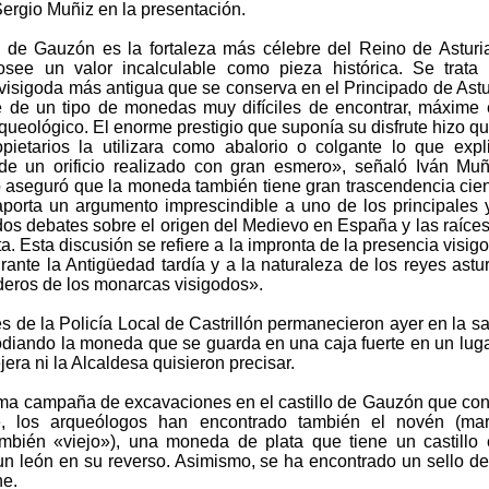
ergio Muñiz en la presentación.
lo de Gauzón es la fortaleza más célebre del Reino de Asturi
ee un valor incalculable como pieza histórica. Se trata 
visigoda más antigua que se conserva en el Principado de Astu
e de un tipo de monedas muy difíciles de encontrar, máxime
queológico. El enorme prestigio que suponía su disfrute hizo q
pietarios la utilizara como abalorio o colgante lo que expl
de un orificio realizado con gran esmero», señaló Iván Muñ
 aseguró que la moneda también tiene gran trascendencia cient
orta un argumento imprescindible a uno de los principales
dos debates sobre el origen del Medievo en España y las raíces
. Esta discusión se refiere a la impronta de la presencia visig
rante la Antigüedad tardía y a la naturaleza de los reyes astu
eros de los monarcas visigodos».
 de la Policía Local de Castrillón permanecieron ayer en la sa
odiando la moneda que se guarda en una caja fuerte en un lug
jera ni la Alcaldesa quisieron precisar.
ima campaña de excavaciones en el castillo de Gauzón que con
e, los arqueólogos han encontrado también el novén (mar
mbién «viejo»), una moneda de plata que tiene un castillo
un león en su reverso. Asimismo, se ha encontrado un sello de
e.