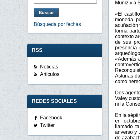
Muñiz y a S
«El castil
moneda pos
Búsqueda por fechas
acuñación 
forma part
contexto ar
de sus pro
presencia 
RSS
arqueólogo
«Además ap
controverti
Noticias
Reconquista
Artículos
Asturias du
como hered
Dos agentes
Valey cust
REDES SOCIALES
ni la Conse
En la sépt
Facebook
en octubr
Twitter
llamado ta
anverso y 
de azabach