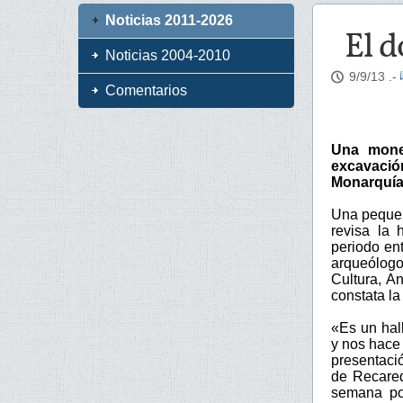
Noticias 2011-2026
El d
Noticias 2004-2010
9/9/13
.-
Comentarios
Una moned
excavación
Monarquía 
Una pequeñ
revisa la 
periodo en
arqueólogo
Cultura, A
constata la
«Es un hal
y nos hace 
presentaci
de Recared
semana por