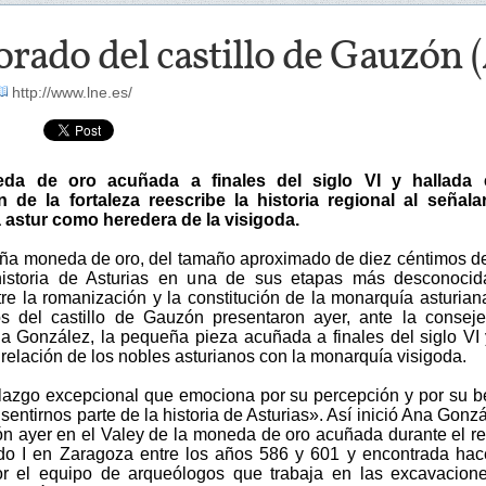
orado del castillo de Gauzón 
http://www.lne.es/
a de oro acuñada a finales del siglo VI y hallada 
 de la fortaleza reescribe la historia regional al señala
astur como heredera de la visigoda.
a moneda de oro, del tamaño aproximado de diez céntimos d
historia de Asturias en una de sus etapas más desconocid
tre la romanización y la constitución de la monarquía asturian
s del castillo de Gauzón presentaron ayer, ante la consej
na González, la pequeña pieza acuñada a finales del siglo VI
 relación de los nobles asturianos con la monarquía visigoda.
lazgo excepcional que emociona por su percepción y por su b
sentirnos parte de la historia de Asturias». Así inició Ana Gonzá
ón ayer en el Valey de la moneda de oro acuñada durante el r
o I en Zaragoza entre los años 586 y 601 y encontrada ha
 el equipo de arqueólogos que trabaja en las excavacione