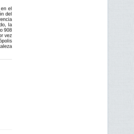
 en el
ón del
rencia
do, la
ño 908
or vez
polis
taleza