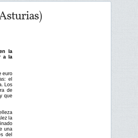
(Asturias)
en la
r a la
e euro
as: el
a. Los
era de
 y que
elleza
lez la
einado
ce una
s del