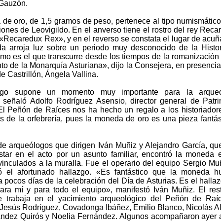
 Gauzón.
de oro, de 1,5 gramos de peso, pertenece al tipo numismático 
ones de Leovigildo. En el anverso tiene el rostro del rey Reca
 «Recaredux Rex», y en el reverso se constata el lugar de acuñ
 arroja luz sobre un periodo muy desconocido de la Histo
omo es el que transcurre desde los tiempos de la romanización
to de la Monarquía Asturiana», dijo la Consejera, en presencia
e Castrillón, Ángela Vallina.
zgo supone un momento muy importante para la arqueo
, señaló Adolfo Rodríguez Asensio, director general de Patr
«El Peñón de Raíces nos ha hecho un regalo a los historiador
s de la orfebrería, pues la moneda de oro es una pieza fantás
de arqueólogos que dirigen Iván Muñiz y Alejandro García, qu
tar en el acto por un asunto familiar, encontró la moneda 
vinculados a la muralla. Fue el operario del equipo Sergio Muñ
ó el afortunado hallazgo. «Es fantástico que la moneda h
 pocos días de la celebración del Día de Asturias. Es el halla
ara mí y para todo el equipo», manifestó Iván Muñiz. El res
 trabaja en el yacimiento arqueológico del Peñón de Raíc
esús Rodríguez, Covadonga Ibáñez, Emilio Blanco, Nicolás A
ndez Quirós y Noelia Fernández. Algunos acompañaron ayer 