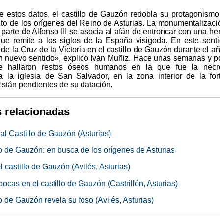
de estos datos, el castillo de Gauzón redobla su protagonismo
to de los orígenes del Reino de Asturias. La monumentalizaci
r parte de Alfonso III se asocia al afán de entroncar con una he
ue remite a los siglos de la España visigoda. En este senti
 de la Cruz de la Victoria en el castillo de Gauzón durante el a
n nuevo sentido», explicó Iván Muñiz. Hace unas semanas y p
se hallaron restos óseos humanos en la que fue la necró
a la iglesia de San Salvador, en la zona interior de la for
Están pendientes de su datación.
s relacionadas
al Castillo de Gauzón (Asturias)
llo de Gauzón: en busca de los orígenes de Asturias
l castillo de Gauzón (Avilés, Asturias)
ocas en el castillo de Gauzón (Castrillón, Asturias)
lo de Gauzón revela su foso (Avilés, Asturias)