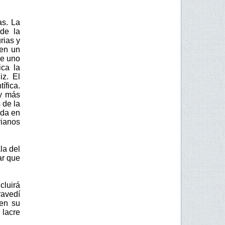
as. La
de la
rias y
 en un
ue uno
ica la
iz. El
ífica.
 y más
 de la
oda en
rianos
la del
ar que
cluirá
avedí
 en su
 lacre