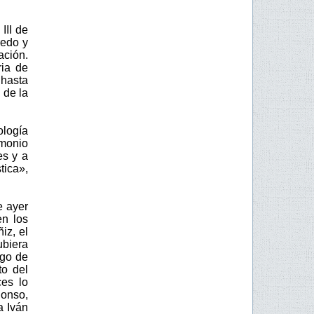
III de
redo y
ación.
ria de
 hasta
 de la
logía
imonio
es y a
tica»,
e ayer
en los
iz, el
ubiera
zgo de
to del
es lo
lonso,
a Iván