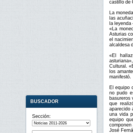
castillo de
La moneda 
las acuñaci
la leyenda
«La moneda
Asturias c
el nacimien
alcaldesa d
«El halla
asturiana»
Cultural. 
los amante
manifestó.
El equipo 
no pudo es
basureros 
BUSCADOR
que realiz
aparecido a
una vida p
Sección:
equipo que
componen J
José Ferná