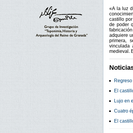
«A la luz 
conocimien
castillo po
de poder q
fabricación
adquiere u
primera, 
vinculada 
medieval. 
Noticia
Regreso 
El casti
Lujo en e
Cuatro ép
El castil